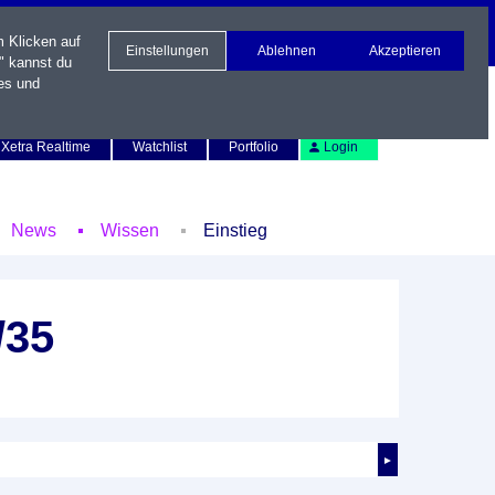
m Klicken auf
Einstellungen
Ablehnen
Akzeptieren
" kannst du
es und
Newsletter
Kontakt
English
Xetra Realtime
Watchlist
Portfolio
Login
News
Wissen
Einstieg
/35
►