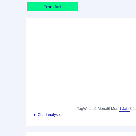
Frankfurt
Tag
Woche
1 Monat
6 Mon.
1 Jahr
3 J
► Chartanalyse