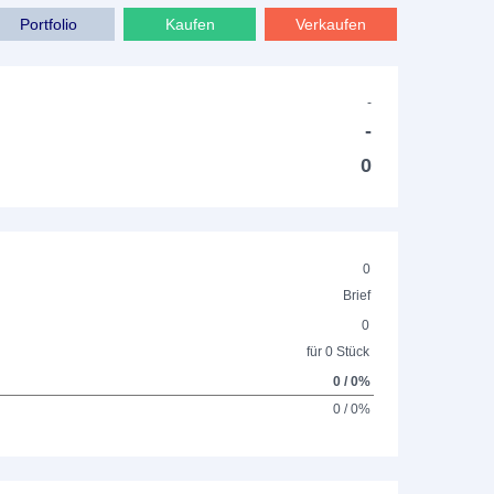
Portfolio
Kaufen
Verkaufen
-
-
0
0
Brief
0
für 0 Stück
0 / 0%
0 / 0%