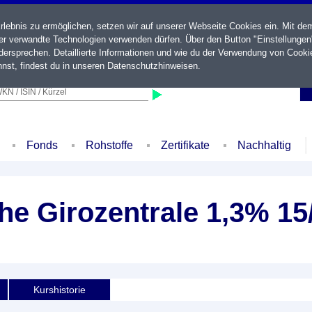
ebnis zu ermöglichen, setzen wir auf unserer Webseite Cookies ein. Mit de
der verwandte Technologien verwenden dürfen. Über den Button "Einstellungen
ersprechen. Detaillierte Informationen und wie du der Verwendung von Cooki
nst, findest du in unseren
Datenschutzhinweisen
.
KN / ISIN / Kürzel
Fonds
Rohstoffe
Zertifikate
Nachhaltig
e Girozentrale 1,3% 15
Kurshistorie