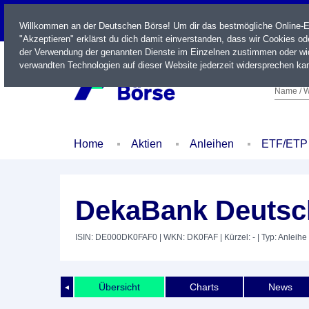
LIVE
Willkommen an der Deutschen Börse! Um dir das bestmögliche Online-Erl
"Akzeptieren" erklärst du dich damit einverstanden, dass wir Cookies o
der Verwendung der genannten Dienste im Einzelnen zustimmen oder wid
verwandten Technologien auf dieser Website jederzeit widersprechen kan
Name / W
Home
Aktien
Anleihen
ETF/ETP
DekaBank Deutsch
ISIN: DE000DK0FAF0
| WKN: DK0FAF
| Kürzel: -
| Typ: Anleihe
Übersicht
Charts
News
◄