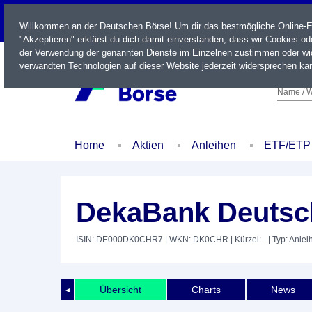
LIVE
Willkommen an der Deutschen Börse! Um dir das bestmögliche Online-Erl
"Akzeptieren" erklärst du dich damit einverstanden, dass wir Cookies o
der Verwendung der genannten Dienste im Einzelnen zustimmen oder wid
verwandten Technologien auf dieser Website jederzeit widersprechen kan
Name / W
Home
Aktien
Anleihen
ETF/ETP
DekaBank Deutsch
ISIN: DE000DK0CHR7
| WKN: DK0CHR
| Kürzel: -
| Typ: Anlei
Übersicht
Charts
News
◄