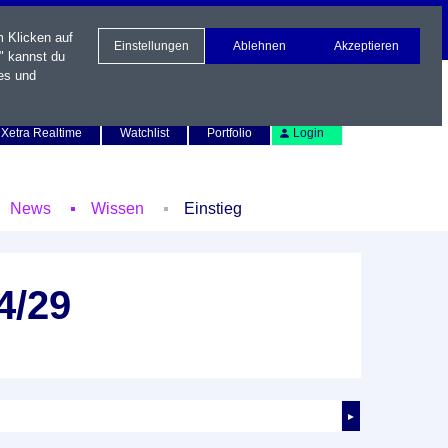
m Klicken auf
Einstellungen
Ablehnen
Akzeptieren
" kannst du
es und
Newsletter
Kontakt
English
Xetra Realtime
Watchlist
Portfolio
Login
News
Wissen
Einstieg
4/29
►