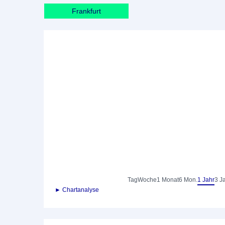
Frankfurt
Tag
Woche
1 Monat
6 Mon.
1 Jahr
3 J
► Chartanalyse