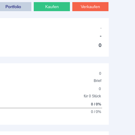
Portfolio
Kaufen
Verkaufen
-
-
0
0
Brief
0
für 0 Stück
0 / 0%
0 / 0%