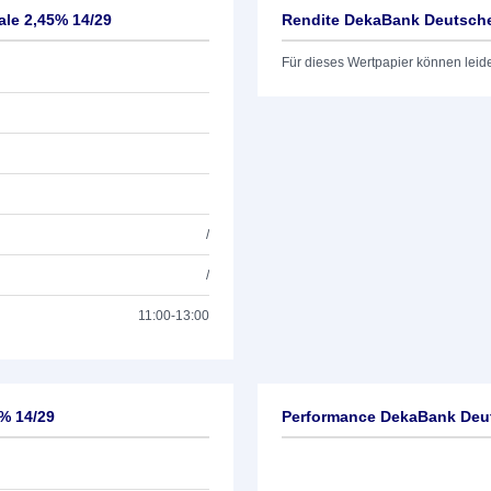
le 2,45% 14/29
Rendite DekaBank Deutsche 
Für dieses Wertpapier können leid
/
/
11:00-13:00
% 14/29
Performance DekaBank Deut