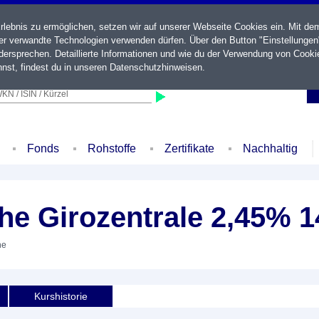
ebnis zu ermöglichen, setzen wir auf unserer Webseite Cookies ein. Mit de
der verwandte Technologien verwenden dürfen. Über den Button "Einstellungen
ersprechen. Detaillierte Informationen und wie du der Verwendung von Cooki
nst, findest du in unseren
Datenschutzhinweisen
.
KN / ISIN / Kürzel
Fonds
Rohstoffe
Zertifikate
Nachhaltig
e Girozentrale 2,45% 1
he
Kurshistorie