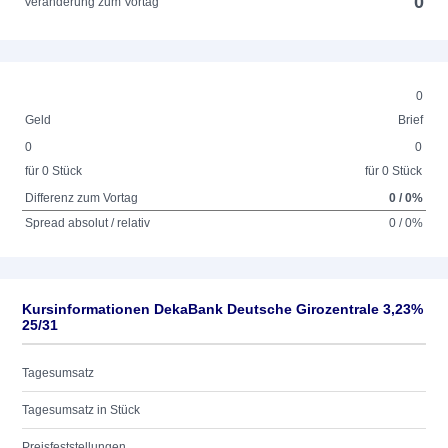
0
Veränderung zum Vortag
0
Geld
Brief
0
0
für 0 Stück
für 0 Stück
Differenz zum Vortag
0 / 0%
Spread absolut / relativ
0 / 0%
Kursinformationen DekaBank Deutsche Girozentrale 3,23%
25/31
Tagesumsatz
Tagesumsatz in Stück
Preisfeststellungen