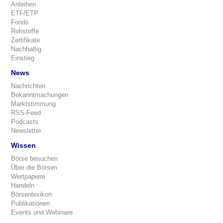
Anleihen
ETF/ETP
Fonds
Rohstoffe
Zertifikate
Nachhaltig
Einstieg
News
Nachrichten
Bekanntmachungen
Marktstimmung
RSS-Feed
Podcasts
Newsletter
Wissen
Börse besuchen
Über die Börsen
Wertpapiere
Handeln
Börsenlexikon
Publikationen
Events und Webinare