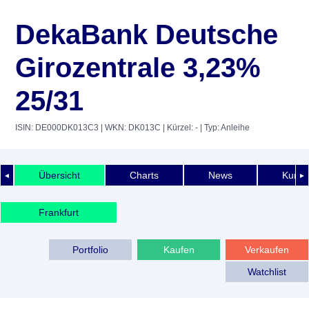
DekaBank Deutsche
Girozentrale 3,23%
25/31
ISIN: DE000DK013C3
| WKN: DK013C
| Kürzel: -
| Typ: Anleihe
Übersicht
Charts
News
Kurshi
◄
►
Frankfurt
Portfolio
Kaufen
Verkaufen
Watchlist