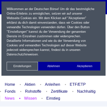
Willkommen an der Deutschen Börse! Um dir das bestmögliche
Online-Erlebnis zu ermöglichen, setzen wir auf unserer
Webseite Cookies ein. Mit dem Klicken auf "Akzeptieren"
erklärst du dich damit einverstanden, dass wir Cookies oder
verwandte Technologien verwenden dürfen. Über den Button
"Einstellungen" kannst du der Verwendung der genannten
Dienste im Einzelnen zustimmen oder widersprechen.
Detaillierte Informationen und wie du der Verwendung von
Cookies und verwandten Technologien auf dieser Website
Name / WKN / ISIN / Kürzel
jederzeit widersprechen kannst, findest du in unseren
Datenschutzhinweisen
.
Newsletter
Kontakt
English
Einstellungen
Ablehnen
Akzeptieren
Xetra Realtime
Watchlist
Portfolio
Login
Home
Aktien
Anleihen
ETF/ETP
Fonds
Rohstoffe
Zertifikate
Nachhaltig
News
Wissen
Einstieg