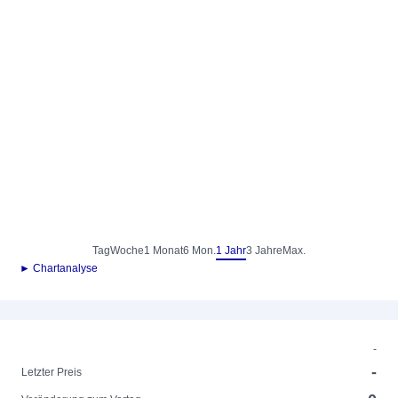
Tag
Woche
1 Monat
6 Mon.
1 Jahr
3 Jahre
Max.
► Chartanalyse
-
-
Letzter Preis