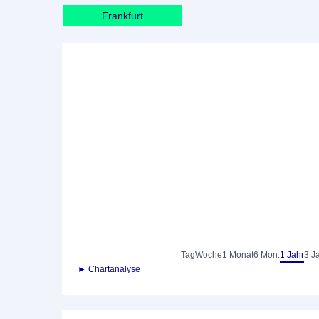
Frankfurt
Tag
Woche
1 Monat
6 Mon.
1 Jahr
3 J
► Chartanalyse