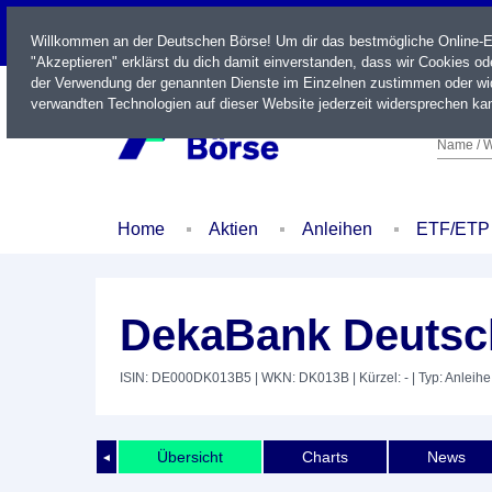
LIVE
Willkommen an der Deutschen Börse! Um dir das bestmögliche Online-Erl
"Akzeptieren" erklärst du dich damit einverstanden, dass wir Cookies o
der Verwendung der genannten Dienste im Einzelnen zustimmen oder wid
verwandten Technologien auf dieser Website jederzeit widersprechen kan
Name / W
Home
Aktien
Anleihen
ETF/ETP
DekaBank Deutsch
ISIN: DE000DK013B5
| WKN: DK013B
| Kürzel: -
| Typ: Anleihe
Übersicht
Charts
News
◄