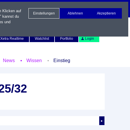
m Klicken auf
Einstellungen
Ablehnen
Akzeptieren
" kannst du
es und
Newsletter
Kontakt
English
Xetra Realtime
Watchlist
Portfolio
Login
News
Wissen
Einstieg
25/32
►