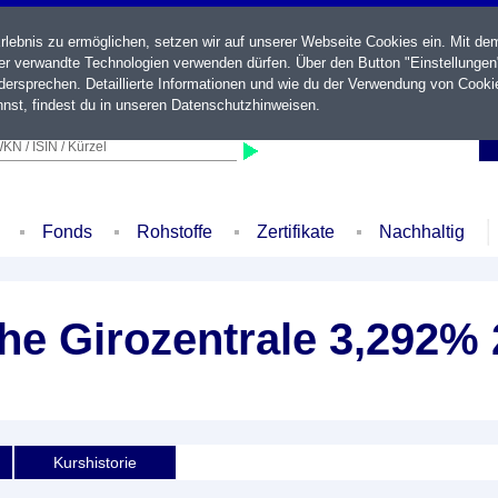
ebnis zu ermöglichen, setzen wir auf unserer Webseite Cookies ein. Mit de
der verwandte Technologien verwenden dürfen. Über den Button "Einstellungen
ersprechen. Detaillierte Informationen und wie du der Verwendung von Cooki
nst, findest du in unseren
Datenschutzhinweisen
.
KN / ISIN / Kürzel
Fonds
Rohstoffe
Zertifikate
Nachhaltig
e Girozentrale 3,292% 
Kurshistorie