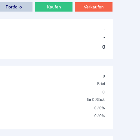
Portfolio
Kaufen
Verkaufen
-
-
0
0
Brief
0
für 0 Stück
0 / 0%
0 / 0%