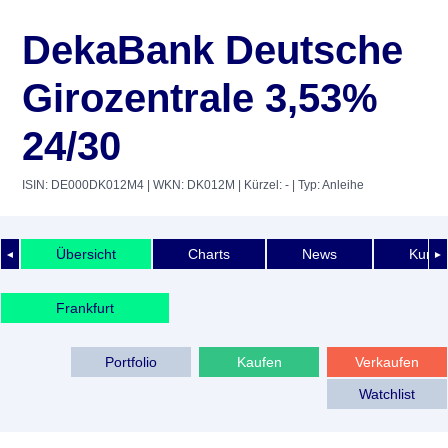
DekaBank Deutsche
Girozentrale 3,53%
24/30
ISIN: DE000DK012M4
| WKN: DK012M
| Kürzel: -
| Typ: Anleihe
Übersicht
Charts
News
Kurshi
◄
►
Frankfurt
Portfolio
Kaufen
Verkaufen
Watchlist