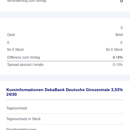
0
Veränderung zum Vortag
0
Geld
Brief
0
0
für 0 Stück
für 0 Stück
Differenz zum Vortag
0 / 0%
Spread absolut / relativ
0 / 0%
Kursinformationen DekaBank Deutsche Girozentrale 3,53%
24/30
Tagesumsatz
Tagesumsatz in Stück
Preisfeststellungen