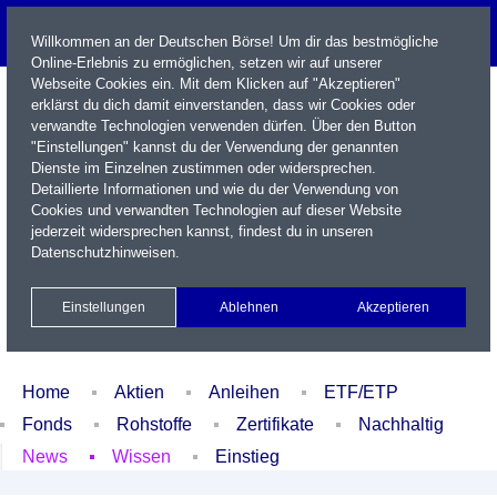
Willkommen an der Deutschen Börse! Um dir das bestmögliche
Online-Erlebnis zu ermöglichen, setzen wir auf unserer
Webseite Cookies ein. Mit dem Klicken auf "Akzeptieren"
erklärst du dich damit einverstanden, dass wir Cookies oder
verwandte Technologien verwenden dürfen. Über den Button
"Einstellungen" kannst du der Verwendung der genannten
Dienste im Einzelnen zustimmen oder widersprechen.
Detaillierte Informationen und wie du der Verwendung von
Cookies und verwandten Technologien auf dieser Website
Name / WKN / ISIN / Kürzel
jederzeit widersprechen kannst, findest du in unseren
Datenschutzhinweisen
.
Newsletter
Kontakt
English
Einstellungen
Ablehnen
Akzeptieren
Xetra Realtime
Watchlist
Portfolio
Login
Home
Aktien
Anleihen
ETF/ETP
Fonds
Rohstoffe
Zertifikate
Nachhaltig
News
Wissen
Einstieg