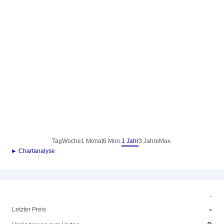
Tag
Woche
1 Monat
6 Mon.
1 Jahr
3 Jahre
Max.
► Chartanalyse
-
-
Letzter Preis