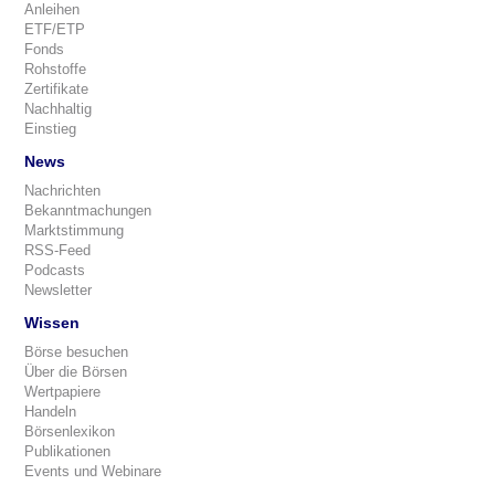
Anleihen
ETF/ETP
Fonds
Rohstoffe
Zertifikate
Nachhaltig
Einstieg
News
Nachrichten
Bekanntmachungen
Marktstimmung
RSS-Feed
Podcasts
Newsletter
Wissen
Börse besuchen
Über die Börsen
Wertpapiere
Handeln
Börsenlexikon
Publikationen
Events und Webinare