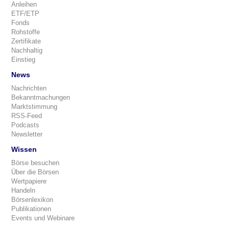
Anleihen
ETF/ETP
Fonds
Rohstoffe
Zertifikate
Nachhaltig
Einstieg
News
Nachrichten
Bekanntmachungen
Marktstimmung
RSS-Feed
Podcasts
Newsletter
Wissen
Börse besuchen
Über die Börsen
Wertpapiere
Handeln
Börsenlexikon
Publikationen
Events und Webinare