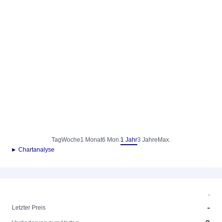
Tag
Woche
1 Monat
6 Mon.
1 Jahr
3 Jahre
Max.
► Chartanalyse
-
-
Letzter Preis