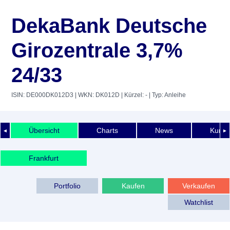
DekaBank Deutsche
Girozentrale 3,7%
24/33
ISIN: DE000DK012D3
| WKN: DK012D
| Kürzel: -
| Typ: Anleihe
Übersicht
Charts
News
Kurshi
◄
►
Frankfurt
Portfolio
Kaufen
Verkaufen
Watchlist