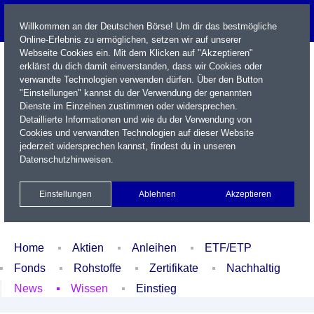
Willkommen an der Deutschen Börse! Um dir das bestmögliche
Online-Erlebnis zu ermöglichen, setzen wir auf unserer
Webseite Cookies ein. Mit dem Klicken auf "Akzeptieren"
erklärst du dich damit einverstanden, dass wir Cookies oder
verwandte Technologien verwenden dürfen. Über den Button
"Einstellungen" kannst du der Verwendung der genannten
Dienste im Einzelnen zustimmen oder widersprechen.
Detaillierte Informationen und wie du der Verwendung von
Cookies und verwandten Technologien auf dieser Website
Name / WKN / ISIN / Kürzel
jederzeit widersprechen kannst, findest du in unseren
Datenschutzhinweisen
.
Newsletter
Kontakt
English
Einstellungen
Ablehnen
Akzeptieren
Xetra Realtime
Watchlist
Portfolio
Login
Home
Aktien
Anleihen
ETF/ETP
Fonds
Rohstoffe
Zertifikate
Nachhaltig
News
Wissen
Einstieg