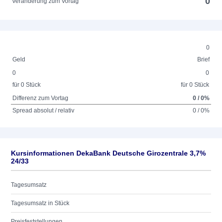
0
Veränderung zum Vortag
0
Geld
Brief
0
0
für 0 Stück
für 0 Stück
Differenz zum Vortag
0 / 0%
Spread absolut / relativ
0 / 0%
Kursinformationen DekaBank Deutsche Girozentrale 3,7%
24/33
Tagesumsatz
Tagesumsatz in Stück
Preisfeststellungen