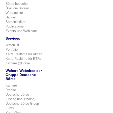
Börse besuchen
Über die Börsen
Wertpapiere
Handeln
Börsenlexikon
Publikationen
Events und Webinare
Services
Watchlist
Portfolio
Xetra Realtime für Aktien
Xetra Realtime für ETFs
Karriere @Börse
Weitere Websites der
Gruppe Deutsche
Börse
Karriere
Presse
Deutsche Börse
(Listing und Trading)
Deutsche Börse Group
Eurex
Xetra-Gold