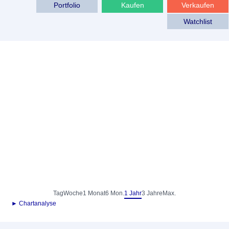
Portfolio
Kaufen
Verkaufen
Watchlist
Tag
Woche
1 Monat
6 Mon.
1 Jahr
3 Jahre
Max.
► Chartanalyse