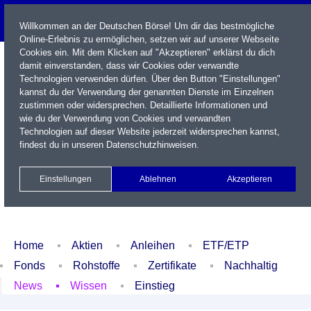
Willkommen an der Deutschen Börse! Um dir das bestmögliche
Online-Erlebnis zu ermöglichen, setzen wir auf unserer Webseite
Cookies ein. Mit dem Klicken auf "Akzeptieren" erklärst du dich
damit einverstanden, dass wir Cookies oder verwandte
Technologien verwenden dürfen. Über den Button "Einstellungen"
kannst du der Verwendung der genannten Dienste im Einzelnen
zustimmen oder widersprechen. Detaillierte Informationen und
wie du der Verwendung von Cookies und verwandten
Technologien auf dieser Website jederzeit widersprechen kannst,
Name / WKN / ISIN / Kürzel
findest du in unseren
Datenschutzhinweisen
.
Newsletter
Kontakt
English
Einstellungen
Ablehnen
Akzeptieren
Xetra Realtime
Watchlist
Portfolio
Login
Home
Aktien
Anleihen
ETF/ETP
Fonds
Rohstoffe
Zertifikate
Nachhaltig
News
Wissen
Einstieg