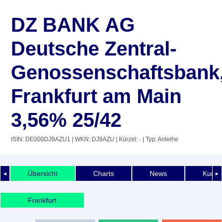
DZ BANK AG
Deutsche Zentral-
Genossenschaftsbank
Frankfurt am Main
3,56% 25/42
ISIN: DE000DJ9AZU1
| WKN: DJ9AZU
| Kürzel: -
| Typ: Anleihe
Übersicht
Charts
News
Kurshi
◄
►
Frankfurt