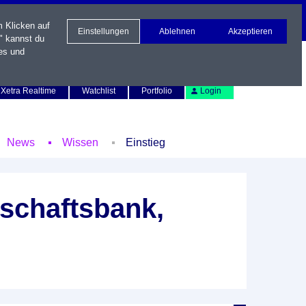
m Klicken auf
Einstellungen
Ablehnen
Akzeptieren
" kannst du
es und
Newsletter
Kontakt
English
Xetra Realtime
Watchlist
Portfolio
Login
News
Wissen
Einstieg
schaftsbank,