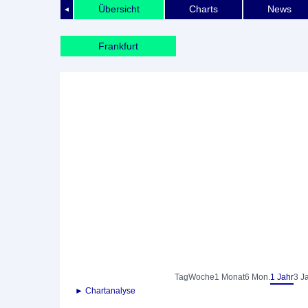
Übersicht
Charts
News
◄
Frankfurt
Tag
Woche
1 Monat
6 Mon.
1 Jahr
3 J
► Chartanalyse