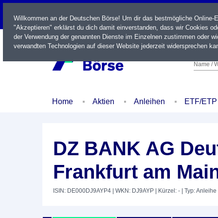
LIVE
Willkommen an der Deutschen Börse! Um dir das bestmögliche Online-Erl
"Akzeptieren" erklärst du dich damit einverstanden, dass wir Cookies o
der Verwendung der genannten Dienste im Einzelnen zustimmen oder wid
verwandten Technologien auf dieser Website jederzeit widersprechen kan
Name / W
Home
Aktien
Anleihen
ETF/ETP
DZ BANK AG Deut
Frankfurt am Main
ISIN: DE000DJ9AYP4
| WKN: DJ9AYP
| Kürzel: -
| Typ: Anleihe