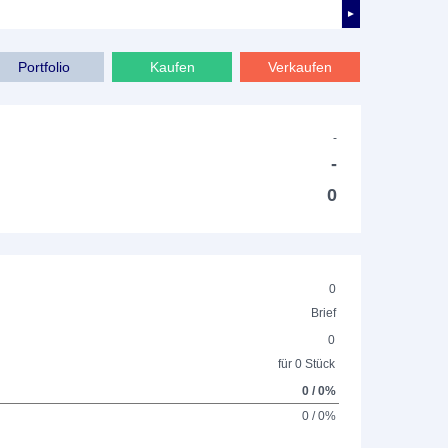
►
Portfolio
Kaufen
Verkaufen
-
-
0
0
Brief
0
für 0 Stück
0 / 0%
0 / 0%