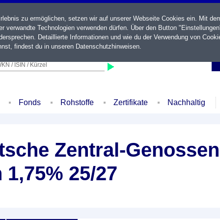
ebnis zu ermöglichen, setzen wir auf unserer Webseite Cookies ein. Mit de
der verwandte Technologien verwenden dürfen. Über den Button "Einstellungen
ersprechen. Detaillierte Informationen und wie du der Verwendung von Cooki
nst, findest du in unseren
Datenschutzhinweisen
.
KN / ISIN / Kürzel
Fonds
Rohstoffe
Zertifikate
Nachhaltig
sche Zentral-Genossen
 1,75% 25/27