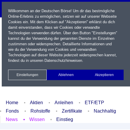
Willkommen an der Deutschen Börse! Um dir das bestmögliche
Online-Erlebnis zu ermöglichen, setzen wir auf unserer Webseite
Cookies ein. Mit dem Klicken auf "Akzeptieren" erklärst du dich
damit einverstanden, dass wir Cookies oder verwandte
Technologien verwenden dürfen. Über den Button "Einstellungen"
kannst du der Verwendung der genannten Dienste im Einzelnen
zustimmen oder widersprechen. Detaillierte Informationen und
wie du der Verwendung von Cookies und verwandten
Technologien auf dieser Website jederzeit widersprechen kannst,
Name / WKN / ISIN / Kürzel
findest du in unseren
Datenschutzhinweisen
.
Newsletter
Kontakt
English
Einstellungen
Ablehnen
Akzeptieren
Xetra Realtime
Watchlist
Portfolio
Login
Home
Aktien
Anleihen
ETF/ETP
Fonds
Rohstoffe
Zertifikate
Nachhaltig
News
Wissen
Einstieg