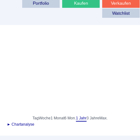
Portfolio
Kaufen
Verkaufen
Watchlist
Tag
Woche
1 Monat
6 Mon.
1 Jahr
3 Jahre
Max.
► Chartanalyse