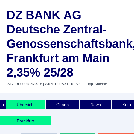
DZ BANK AG
Deutsche Zentral-
Genossenschaftsbank
Frankfurt am Main
2,35% 25/28
ISIN: DE000DJ9AXT8
| WKN: DJ9AXT
| Kürzel: -
| Typ: Anleihe
Übersicht
Charts
News
Kurshi
◄
►
Frankfurt