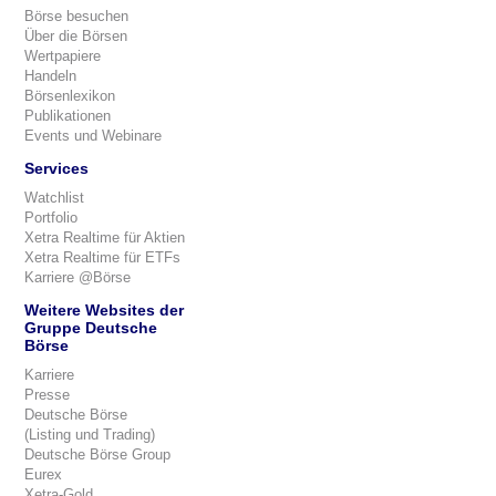
Börse besuchen
Über die Börsen
Wertpapiere
Handeln
Börsenlexikon
Publikationen
Events und Webinare
Services
Watchlist
Portfolio
Xetra Realtime für Aktien
Xetra Realtime für ETFs
Karriere @Börse
Weitere Websites der
Gruppe Deutsche
Börse
Karriere
Presse
Deutsche Börse
(Listing und Trading)
Deutsche Börse Group
Eurex
Xetra-Gold