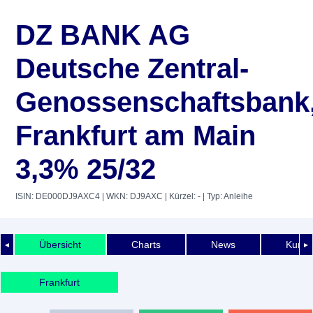
DZ BANK AG
Deutsche Zentral-
Genossenschaftsbank
Frankfurt am Main
3,3% 25/32
ISIN: DE000DJ9AXC4
| WKN: DJ9AXC
| Kürzel: -
| Typ: Anleihe
Übersicht
Charts
News
Kurshi
◄
►
Frankfurt