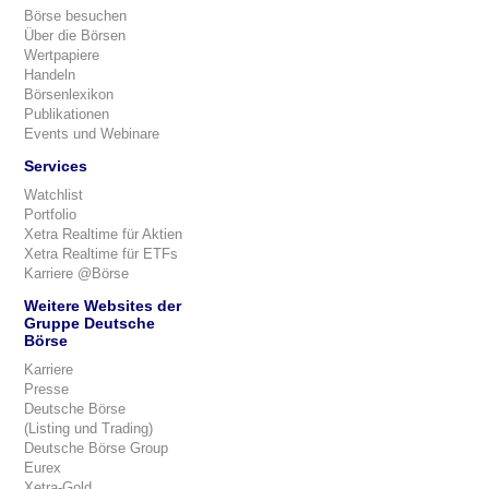
Börse besuchen
Über die Börsen
Wertpapiere
Handeln
Börsenlexikon
Publikationen
Events und Webinare
Services
Watchlist
Portfolio
Xetra Realtime für Aktien
Xetra Realtime für ETFs
Karriere @Börse
Weitere Websites der
Gruppe Deutsche
Börse
Karriere
Presse
Deutsche Börse
(Listing und Trading)
Deutsche Börse Group
Eurex
Xetra-Gold