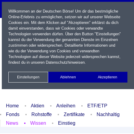
Willkommen an der Deutschen Börse! Um dir das bestmögliche
Online-Erlebnis zu ermöglichen, setzen wir auf unserer Webseite
Cookies ein. Mit dem Klicken auf "Akzeptieren" erklärst du dich
damit einverstanden, dass wir Cookies oder verwandte
Technologien verwenden dürfen. Über den Button "Einstellungen"
kannst du der Verwendung der genannten Dienste im Einzelnen
zustimmen oder widersprechen. Detaillierte Informationen und
wie du der Verwendung von Cookies und verwandten
Technologien auf dieser Website jederzeit widersprechen kannst,
Name / WKN / ISIN / Kürzel
findest du in unseren
Datenschutzhinweisen
.
Newsletter
Kontakt
English
Einstellungen
Ablehnen
Akzeptieren
Xetra Realtime
Watchlist
Portfolio
Login
Home
Aktien
Anleihen
ETF/ETP
Fonds
Rohstoffe
Zertifikate
Nachhaltig
News
Wissen
Einstieg