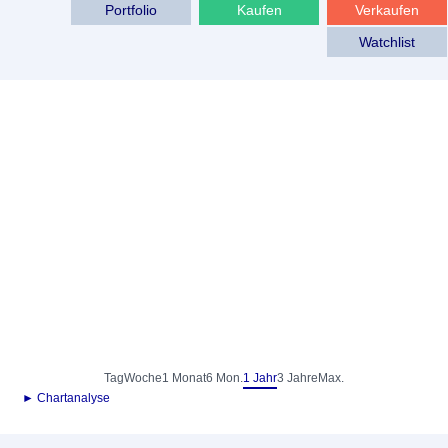
Portfolio
Kaufen
Verkaufen
Watchlist
Tag
Woche
1 Monat
6 Mon.
1 Jahr
3 Jahre
Max.
► Chartanalyse