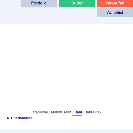
Portfolio
Kaufen
Verkaufen
Watchlist
Tag
Woche
1 Monat
6 Mon.
1 Jahr
3 Jahre
Max.
► Chartanalyse