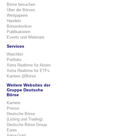
Börse besuchen
Über die Börsen
Wertpapiere
Handeln
Börsenlexikon
Publikationen
Events und Webinare
Services
Watchlist
Portfolio
Xetra Realtime für Aktien
Xetra Realtime für ETFs
Karriere @Börse
Weitere Websites der
Gruppe Deutsche
Börse
Karriere
Presse
Deutsche Börse
(Listing und Trading)
Deutsche Börse Group
Eurex
Xetra-Gold