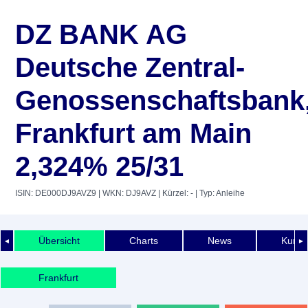
DZ BANK AG
Deutsche Zentral-
Genossenschaftsbank
Frankfurt am Main
2,324% 25/31
ISIN: DE000DJ9AVZ9
| WKN: DJ9AVZ
| Kürzel: -
| Typ: Anleihe
Übersicht
Charts
News
Kurshi
◄
►
Frankfurt