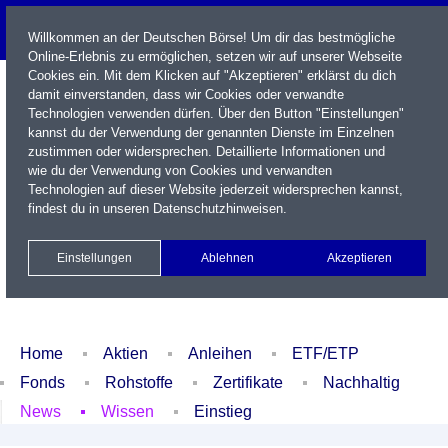
Willkommen an der Deutschen Börse! Um dir das bestmögliche
Online-Erlebnis zu ermöglichen, setzen wir auf unserer Webseite
Cookies ein. Mit dem Klicken auf "Akzeptieren" erklärst du dich
damit einverstanden, dass wir Cookies oder verwandte
Technologien verwenden dürfen. Über den Button "Einstellungen"
kannst du der Verwendung der genannten Dienste im Einzelnen
zustimmen oder widersprechen. Detaillierte Informationen und
wie du der Verwendung von Cookies und verwandten
Technologien auf dieser Website jederzeit widersprechen kannst,
Name / WKN / ISIN / Kürzel
findest du in unseren
Datenschutzhinweisen
.
Newsletter
Kontakt
English
Einstellungen
Ablehnen
Akzeptieren
Xetra Realtime
Watchlist
Portfolio
Login
Home
Aktien
Anleihen
ETF/ETP
Fonds
Rohstoffe
Zertifikate
Nachhaltig
News
Wissen
Einstieg