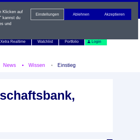
m Klicken auf
Einstellungen
Ablehnen
Akzeptieren
" kannst du
es und
Newsletter
Kontakt
English
Xetra Realtime
Watchlist
Portfolio
Login
News
Wissen
Einstieg
schaftsbank,