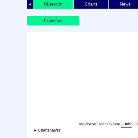
Übersicht
Charts
News
◄
Frankfurt
Tag
Woche
1 Monat
6 Mon.
1 Jahr
3 J
► Chartanalyse