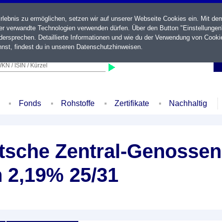
ebnis zu ermöglichen, setzen wir auf unserer Webseite Cookies ein. Mit de
der verwandte Technologien verwenden dürfen. Über den Button "Einstellungen
ersprechen. Detaillierte Informationen und wie du der Verwendung von Cooki
nst, findest du in unseren
Datenschutzhinweisen
.
KN / ISIN / Kürzel
Fonds
Rohstoffe
Zertifikate
Nachhaltig
sche Zentral-Genossen
 2,19% 25/31