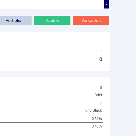
►
Portfolio
Kaufen
Verkaufen
-
-
0
0
Brief
0
für 0 Stück
0 / 0%
0 / 0%