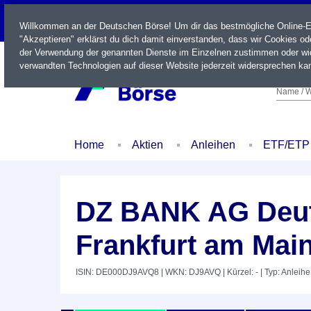
LIVE
Willkommen an der Deutschen Börse! Um dir das bestmögliche Online-Erl
"Akzeptieren" erklärst du dich damit einverstanden, dass wir Cookies o
der Verwendung der genannten Dienste im Einzelnen zustimmen oder wid
verwandten Technologien auf dieser Website jederzeit widersprechen kan
Name / W
Home
Aktien
Anleihen
ETF/ETP
DZ BANK AG Deut
Frankfurt am Main
ISIN: DE000DJ9AVQ8
| WKN: DJ9AVQ
| Kürzel: -
| Typ: Anleihe