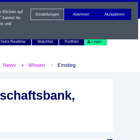
m Klicken auf
Einstellungen
Ablehnen
Akzeptieren
" kannst du
es und
Newsletter
Kontakt
English
Xetra Realtime
Watchlist
Portfolio
Login
News
Wissen
Einstieg
schaftsbank,