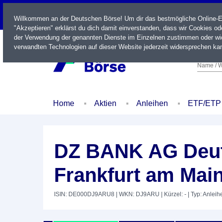
LIVE
Willkommen an der Deutschen Börse! Um dir das bestmögliche Online-Erl
"Akzeptieren" erklärst du dich damit einverstanden, dass wir Cookies o
der Verwendung der genannten Dienste im Einzelnen zustimmen oder wid
verwandten Technologien auf dieser Website jederzeit widersprechen kan
Name / W
Home
Aktien
Anleihen
ETF/ETP
DZ BANK AG Deut
Frankfurt am Main
ISIN: DE000DJ9ARU8
| WKN: DJ9ARU
| Kürzel: -
| Typ: Anleih