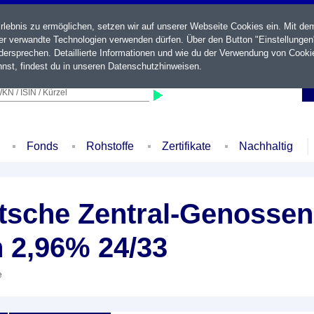
ebnis zu ermöglichen, setzen wir auf unserer Webseite Cookies ein. Mit de
der verwandte Technologien verwenden dürfen. Über den Button "Einstellungen
ersprechen. Detaillierte Informationen und wie du der Verwendung von Cooki
nst, findest du in unseren
Datenschutzhinweisen
.
KN / ISIN / Kürzel
Fonds
Rohstoffe
Zertifikate
Nachhaltig
sche Zentral-Genossen
 2,96% 24/33
e