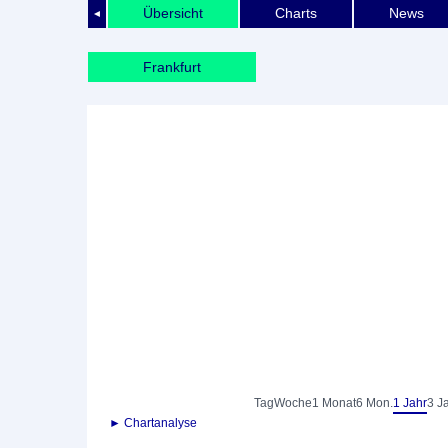
Übersicht
Charts
News
◄
Frankfurt
Tag
Woche
1 Monat
6 Mon.
1 Jahr
3 J
► Chartanalyse