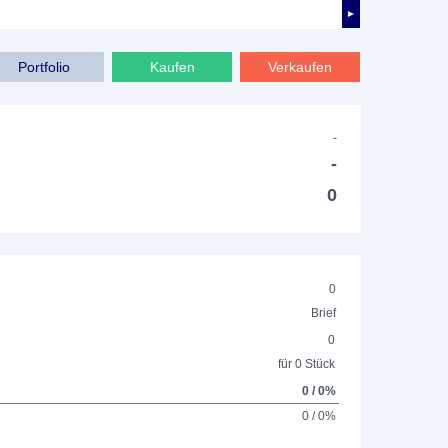
►
Portfolio
Kaufen
Verkaufen
-
-
0
0
Brief
0
für 0 Stück
0 / 0%
0 / 0%