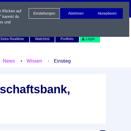
m Klicken auf
Einstellungen
Ablehnen
Akzeptieren
" kannst du
es und
Newsletter
Kontakt
English
Xetra Realtime
Watchlist
Portfolio
Login
News
Wissen
Einstieg
schaftsbank,