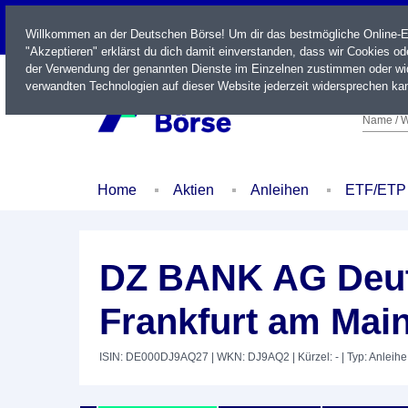
LIVE
Willkommen an der Deutschen Börse! Um dir das bestmögliche Online-Erl
"Akzeptieren" erklärst du dich damit einverstanden, dass wir Cookies o
der Verwendung der genannten Dienste im Einzelnen zustimmen oder wid
verwandten Technologien auf dieser Website jederzeit widersprechen kan
Name / W
Home
Aktien
Anleihen
ETF/ETP
DZ BANK AG Deut
Frankfurt am Main
ISIN: DE000DJ9AQ27
| WKN: DJ9AQ2
| Kürzel: -
| Typ: Anleihe