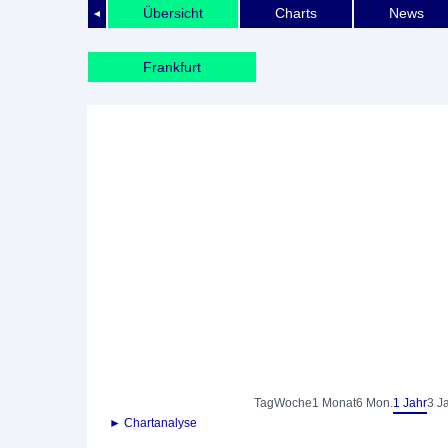
Übersicht
Charts
News
◄
Frankfurt
Tag
Woche
1 Monat
6 Mon.
1 Jahr
3 J
► Chartanalyse