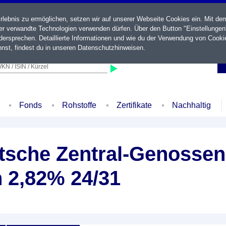
ebnis zu ermöglichen, setzen wir auf unserer Webseite Cookies ein. Mit de
der verwandte Technologien verwenden dürfen. Über den Button "Einstellungen
ersprechen. Detaillierte Informationen und wie du der Verwendung von Cooki
nst, findest du in unseren
Datenschutzhinweisen
.
KN / ISIN / Kürzel
Fonds
Rohstoffe
Zertifikate
Nachhaltig
sche Zentral-Genossen
 2,82% 24/31