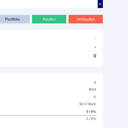
►
Portfolio
Kaufen
Verkaufen
-
-
0
0
Brief
0
für 0 Stück
0 / 0%
0 / 0%