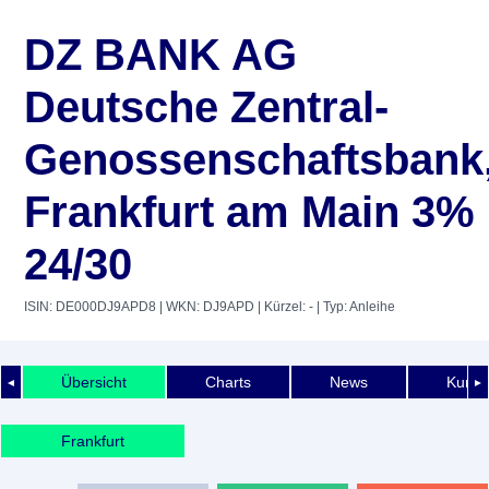
DZ BANK AG
Deutsche Zentral-
Genossenschaftsbank
Frankfurt am Main 3%
24/30
ISIN: DE000DJ9APD8
| WKN: DJ9APD
| Kürzel: -
| Typ: Anleihe
Übersicht
Charts
News
Kurshi
◄
►
Frankfurt