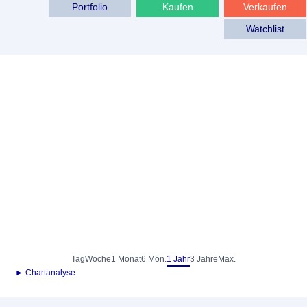
Portfolio
Kaufen
Verkaufen
Watchlist
Tag
Woche
1 Monat
6 Mon.
1 Jahr
3 Jahre
Max.
► Chartanalyse