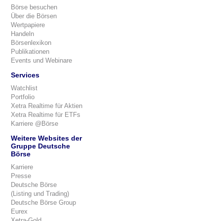
Börse besuchen
Über die Börsen
Wertpapiere
Handeln
Börsenlexikon
Publikationen
Events und Webinare
Services
Watchlist
Portfolio
Xetra Realtime für Aktien
Xetra Realtime für ETFs
Karriere @Börse
Weitere Websites der
Gruppe Deutsche
Börse
Karriere
Presse
Deutsche Börse
(Listing und Trading)
Deutsche Börse Group
Eurex
Xetra-Gold