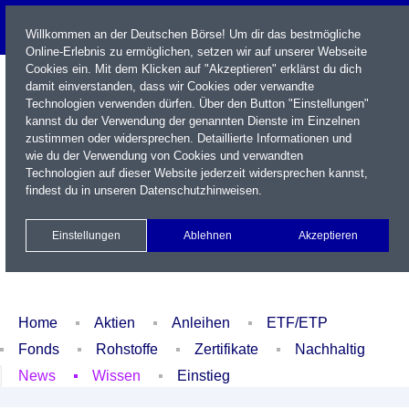
Willkommen an der Deutschen Börse! Um dir das bestmögliche
Online-Erlebnis zu ermöglichen, setzen wir auf unserer Webseite
Cookies ein. Mit dem Klicken auf "Akzeptieren" erklärst du dich
damit einverstanden, dass wir Cookies oder verwandte
Technologien verwenden dürfen. Über den Button "Einstellungen"
kannst du der Verwendung der genannten Dienste im Einzelnen
zustimmen oder widersprechen. Detaillierte Informationen und
wie du der Verwendung von Cookies und verwandten
Technologien auf dieser Website jederzeit widersprechen kannst,
Name / WKN / ISIN / Kürzel
findest du in unseren
Datenschutzhinweisen
.
Newsletter
Kontakt
English
Einstellungen
Ablehnen
Akzeptieren
Xetra Realtime
Watchlist
Portfolio
Login
Home
Aktien
Anleihen
ETF/ETP
Fonds
Rohstoffe
Zertifikate
Nachhaltig
News
Wissen
Einstieg