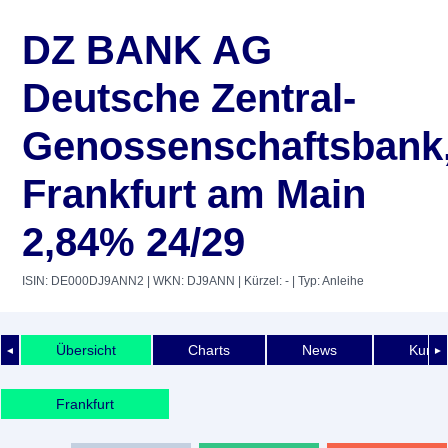
DZ BANK AG
Deutsche Zentral-
Genossenschaftsbank
Frankfurt am Main
2,84% 24/29
ISIN: DE000DJ9ANN2
| WKN: DJ9ANN
| Kürzel: -
| Typ: Anleihe
Übersicht
Charts
News
Kurshi
◄
►
Frankfurt