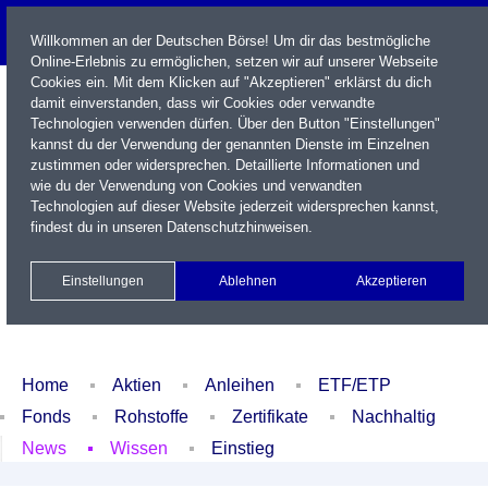
Willkommen an der Deutschen Börse! Um dir das bestmögliche
Online-Erlebnis zu ermöglichen, setzen wir auf unserer Webseite
Cookies ein. Mit dem Klicken auf "Akzeptieren" erklärst du dich
damit einverstanden, dass wir Cookies oder verwandte
Technologien verwenden dürfen. Über den Button "Einstellungen"
kannst du der Verwendung der genannten Dienste im Einzelnen
zustimmen oder widersprechen. Detaillierte Informationen und
wie du der Verwendung von Cookies und verwandten
Technologien auf dieser Website jederzeit widersprechen kannst,
Name / WKN / ISIN / Kürzel
findest du in unseren
Datenschutzhinweisen
.
Newsletter
Kontakt
English
Einstellungen
Ablehnen
Akzeptieren
Xetra Realtime
Watchlist
Portfolio
Login
Home
Aktien
Anleihen
ETF/ETP
Fonds
Rohstoffe
Zertifikate
Nachhaltig
News
Wissen
Einstieg