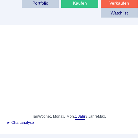
Portfolio
Kaufen
Verkaufen
Watchlist
Tag
Woche
1 Monat
6 Mon.
1 Jahr
3 Jahre
Max.
► Chartanalyse