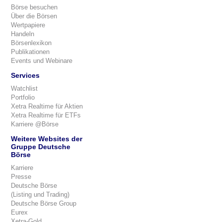
Börse besuchen
Über die Börsen
Wertpapiere
Handeln
Börsenlexikon
Publikationen
Events und Webinare
Services
Watchlist
Portfolio
Xetra Realtime für Aktien
Xetra Realtime für ETFs
Karriere @Börse
Weitere Websites der
Gruppe Deutsche
Börse
Karriere
Presse
Deutsche Börse
(Listing und Trading)
Deutsche Börse Group
Eurex
Xetra-Gold