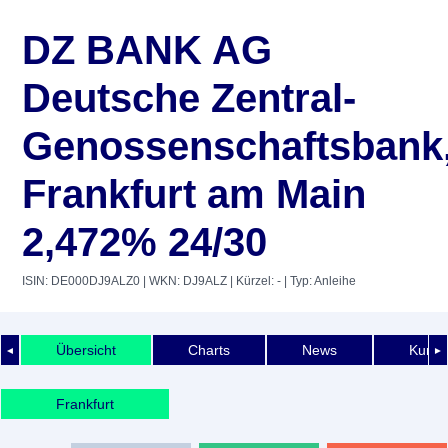
DZ BANK AG
Deutsche Zentral-
Genossenschaftsbank
Frankfurt am Main
2,472% 24/30
ISIN: DE000DJ9ALZ0
| WKN: DJ9ALZ
| Kürzel: -
| Typ: Anleihe
Übersicht
Charts
News
Kurshi
◄
►
Frankfurt