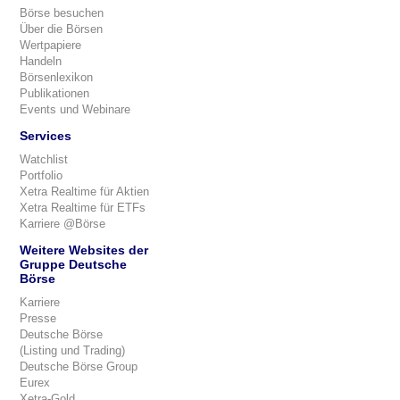
Börse besuchen
Über die Börsen
Wertpapiere
Handeln
Börsenlexikon
Publikationen
Events und Webinare
Services
Watchlist
Portfolio
Xetra Realtime für Aktien
Xetra Realtime für ETFs
Karriere @Börse
Weitere Websites der
Gruppe Deutsche
Börse
Karriere
Presse
Deutsche Börse
(Listing und Trading)
Deutsche Börse Group
Eurex
Xetra-Gold