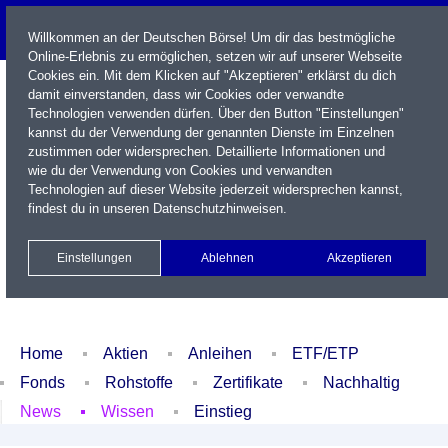
Willkommen an der Deutschen Börse! Um dir das bestmögliche
Online-Erlebnis zu ermöglichen, setzen wir auf unserer Webseite
Cookies ein. Mit dem Klicken auf "Akzeptieren" erklärst du dich
damit einverstanden, dass wir Cookies oder verwandte
Technologien verwenden dürfen. Über den Button "Einstellungen"
kannst du der Verwendung der genannten Dienste im Einzelnen
zustimmen oder widersprechen. Detaillierte Informationen und
wie du der Verwendung von Cookies und verwandten
Technologien auf dieser Website jederzeit widersprechen kannst,
Name / WKN / ISIN / Kürzel
findest du in unseren
Datenschutzhinweisen
.
Newsletter
Kontakt
English
Einstellungen
Ablehnen
Akzeptieren
Xetra Realtime
Watchlist
Portfolio
Login
Home
Aktien
Anleihen
ETF/ETP
Fonds
Rohstoffe
Zertifikate
Nachhaltig
News
Wissen
Einstieg