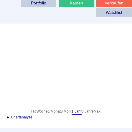
Portfolio
Kaufen
Verkaufen
Watchlist
Tag
Woche
1 Monat
6 Mon.
1 Jahr
3 Jahre
Max.
► Chartanalyse