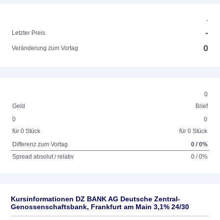
-
-
Letzter Preis
0
Veränderung zum Vortag
0
Geld
Brief
0
0
für 0 Stück
für 0 Stück
Differenz zum Vortag
0 / 0%
Spread absolut / relativ
0 / 0%
Kursinformationen DZ BANK AG Deutsche Zentral-
Genossenschaftsbank, Frankfurt am Main 3,1% 24/30