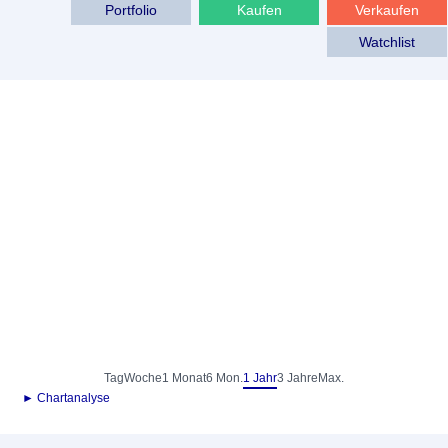
Portfolio
Kaufen
Verkaufen
Watchlist
Tag
Woche
1 Monat
6 Mon.
1 Jahr
3 Jahre
Max.
► Chartanalyse