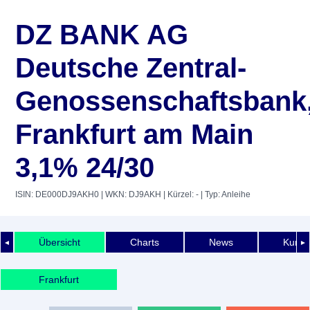
DZ BANK AG
Deutsche Zentral-
Genossenschaftsbank
Frankfurt am Main
3,1% 24/30
ISIN: DE000DJ9AKH0
| WKN: DJ9AKH
| Kürzel: -
| Typ: Anleihe
Übersicht
Charts
News
Kurshi
◄
►
Frankfurt