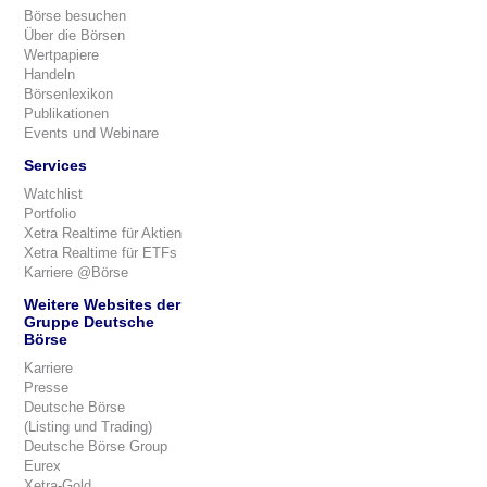
Börse besuchen
Über die Börsen
Wertpapiere
Handeln
Börsenlexikon
Publikationen
Events und Webinare
Services
Watchlist
Portfolio
Xetra Realtime für Aktien
Xetra Realtime für ETFs
Karriere @Börse
Weitere Websites der
Gruppe Deutsche
Börse
Karriere
Presse
Deutsche Börse
(Listing und Trading)
Deutsche Börse Group
Eurex
Xetra-Gold