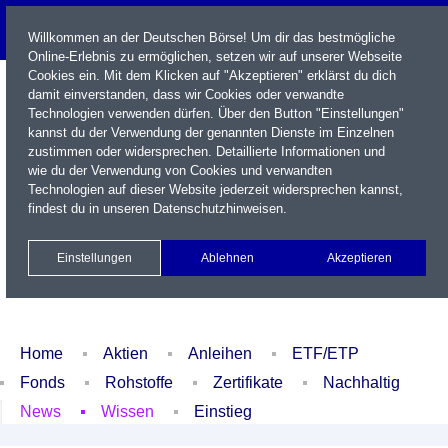
Willkommen an der Deutschen Börse! Um dir das bestmögliche
Online-Erlebnis zu ermöglichen, setzen wir auf unserer Webseite
Cookies ein. Mit dem Klicken auf "Akzeptieren" erklärst du dich
damit einverstanden, dass wir Cookies oder verwandte
Technologien verwenden dürfen. Über den Button "Einstellungen"
kannst du der Verwendung der genannten Dienste im Einzelnen
zustimmen oder widersprechen. Detaillierte Informationen und
wie du der Verwendung von Cookies und verwandten
Technologien auf dieser Website jederzeit widersprechen kannst,
Name / WKN / ISIN / Kürzel
findest du in unseren
Datenschutzhinweisen
.
Newsletter
Kontakt
English
Einstellungen
Ablehnen
Akzeptieren
Xetra Realtime
Watchlist
Portfolio
Login
Home
Aktien
Anleihen
ETF/ETP
Fonds
Rohstoffe
Zertifikate
Nachhaltig
News
Wissen
Einstieg