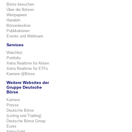
Börse besuchen
Über die Börsen
Wertpapiere
Handeln
Börsenlexikon
Publikationen
Events und Webinare
Services
Watchlist
Portfolio
Xetra Realtime für Aktien
Xetra Realtime für ETFs
Karriere @Börse
Weitere Websites der
Gruppe Deutsche
Börse
Karriere
Presse
Deutsche Börse
(Listing und Trading)
Deutsche Börse Group
Eurex
Xetra-Gold