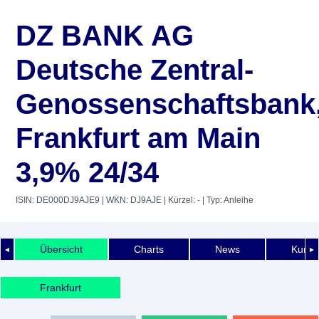
DZ BANK AG
Deutsche Zentral-
Genossenschaftsbank
Frankfurt am Main
3,9% 24/34
ISIN: DE000DJ9AJE9
| WKN: DJ9AJE
| Kürzel: -
| Typ: Anleihe
Übersicht
Charts
News
Kurshi
◄
►
Frankfurt