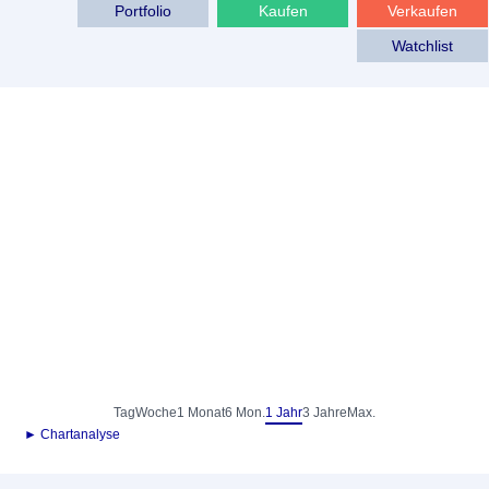
Portfolio
Kaufen
Verkaufen
Watchlist
Tag
Woche
1 Monat
6 Mon.
1 Jahr
3 Jahre
Max.
► Chartanalyse