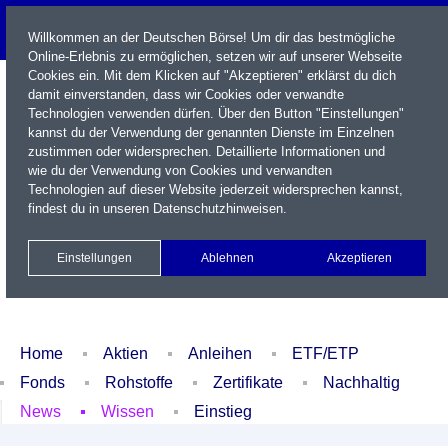
Willkommen an der Deutschen Börse! Um dir das bestmögliche
Online-Erlebnis zu ermöglichen, setzen wir auf unserer Webseite
Cookies ein. Mit dem Klicken auf "Akzeptieren" erklärst du dich
damit einverstanden, dass wir Cookies oder verwandte
Technologien verwenden dürfen. Über den Button "Einstellungen"
kannst du der Verwendung der genannten Dienste im Einzelnen
zustimmen oder widersprechen. Detaillierte Informationen und
wie du der Verwendung von Cookies und verwandten
Technologien auf dieser Website jederzeit widersprechen kannst,
Name / WKN / ISIN / Kürzel
findest du in unseren
Datenschutzhinweisen
.
Newsletter
Kontakt
English
Einstellungen
Ablehnen
Akzeptieren
Xetra Realtime
Watchlist
Portfolio
Login
Home
Aktien
Anleihen
ETF/ETP
Fonds
Rohstoffe
Zertifikate
Nachhaltig
News
Wissen
Einstieg