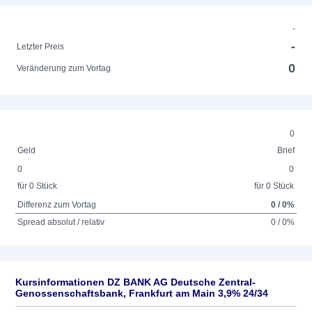
-
-
Letzter Preis
0
Veränderung zum Vortag
0
Geld
Brief
0
0
für 0 Stück
für 0 Stück
Differenz zum Vortag
0 / 0%
Spread absolut / relativ
0 / 0%
Kursinformationen DZ BANK AG Deutsche Zentral-
Genossenschaftsbank, Frankfurt am Main 3,9% 24/34