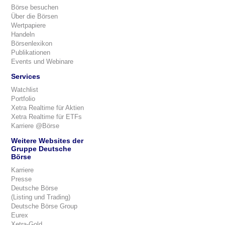
Börse besuchen
Über die Börsen
Wertpapiere
Handeln
Börsenlexikon
Publikationen
Events und Webinare
Services
Watchlist
Portfolio
Xetra Realtime für Aktien
Xetra Realtime für ETFs
Karriere @Börse
Weitere Websites der
Gruppe Deutsche
Börse
Karriere
Presse
Deutsche Börse
(Listing und Trading)
Deutsche Börse Group
Eurex
Xetra-Gold