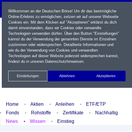
Willkommen an der Deutschen Börse! Um dir das bestmögliche
Online-Erlebnis zu ermöglichen, setzen wir auf unserer Webseite
Cookies ein. Mit dem Klicken auf "Akzeptieren" erklärst du dich
damit einverstanden, dass wir Cookies oder verwandte
Technologien verwenden dürfen. Über den Button "Einstellungen"
kannst du der Verwendung der genannten Dienste im Einzelnen
zustimmen oder widersprechen. Detaillierte Informationen und
wie du der Verwendung von Cookies und verwandten
Technologien auf dieser Website jederzeit widersprechen kannst,
Name / WKN / ISIN / Kürzel
findest du in unseren
Datenschutzhinweisen
.
Newsletter
Kontakt
English
Einstellungen
Ablehnen
Akzeptieren
Xetra Realtime
Watchlist
Portfolio
Login
Home
Aktien
Anleihen
ETF/ETP
Fonds
Rohstoffe
Zertifikate
Nachhaltig
News
Wissen
Einstieg