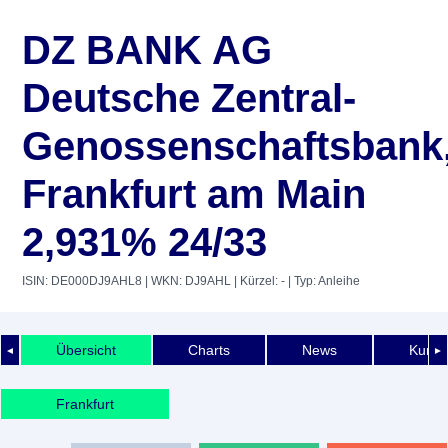
DZ BANK AG
Deutsche Zentral-
Genossenschaftsbank
Frankfurt am Main
2,931% 24/33
ISIN: DE000DJ9AHL8
| WKN: DJ9AHL
| Kürzel: -
| Typ: Anleihe
Übersicht
Charts
News
Kurshi
◄
►
Frankfurt