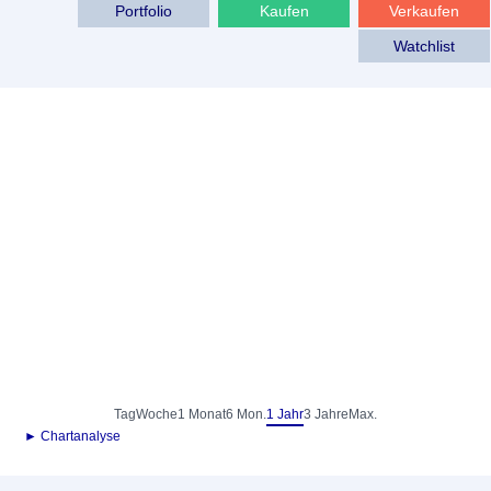
Portfolio
Kaufen
Verkaufen
Watchlist
Tag
Woche
1 Monat
6 Mon.
1 Jahr
3 Jahre
Max.
► Chartanalyse