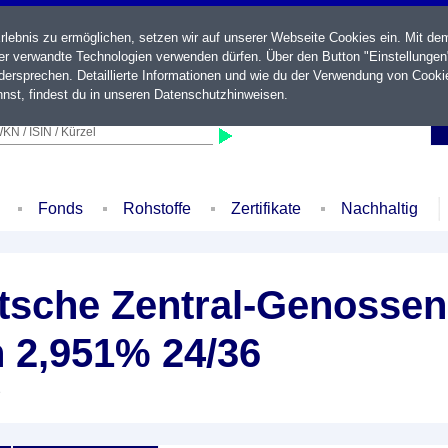
ebnis zu ermöglichen, setzen wir auf unserer Webseite Cookies ein. Mit de
der verwandte Technologien verwenden dürfen. Über den Button "Einstellungen
ersprechen. Detaillierte Informationen und wie du der Verwendung von Cooki
nst, findest du in unseren
Datenschutzhinweisen
.
KN / ISIN / Kürzel
Fonds
Rohstoffe
Zertifikate
Nachhaltig
sche Zentral-Genossen
n 2,951% 24/36
e