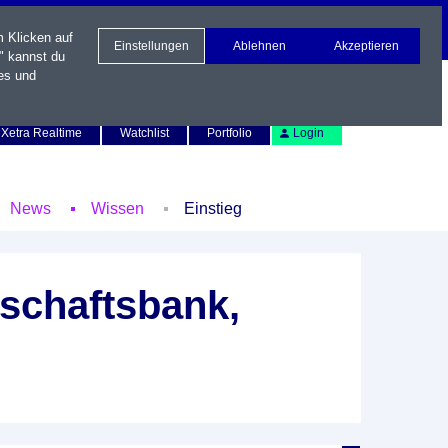
m Klicken auf
Einstellungen
Ablehnen
Akzeptieren
" kannst du
es und
Newsletter
Kontakt
English
Xetra Realtime
Watchlist
Portfolio
Login
News
Wissen
Einstieg
schaftsbank,