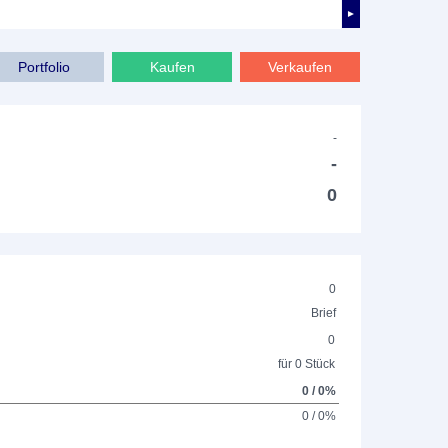
►
Portfolio
Kaufen
Verkaufen
-
-
0
0
Brief
0
für 0 Stück
0 / 0%
0 / 0%