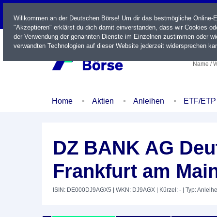
LIVE
Willkommen an der Deutschen Börse! Um dir das bestmögliche Online-Erl
"Akzeptieren" erklärst du dich damit einverstanden, dass wir Cookies o
der Verwendung der genannten Dienste im Einzelnen zustimmen oder wid
verwandten Technologien auf dieser Website jederzeit widersprechen kan
Name / W
Home
Aktien
Anleihen
ETF/ETP
DZ BANK AG Deut
Frankfurt am Mai
ISIN: DE000DJ9AGX5
| WKN: DJ9AGX
| Kürzel: -
| Typ: Anleih