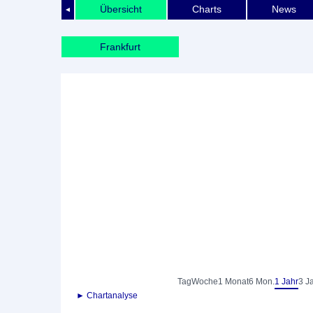
Übersicht
Charts
News
◄
Frankfurt
Tag
Woche
1 Monat
6 Mon.
1 Jahr
3 J
► Chartanalyse