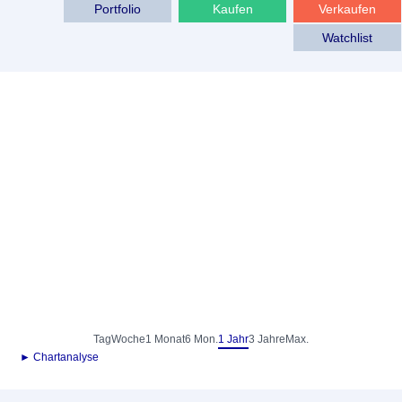
Portfolio
Kaufen
Verkaufen
Watchlist
Tag
Woche
1 Monat
6 Mon.
1 Jahr
3 Jahre
Max.
► Chartanalyse