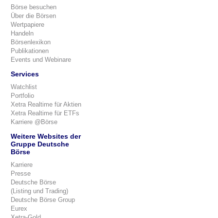
Börse besuchen
Über die Börsen
Wertpapiere
Handeln
Börsenlexikon
Publikationen
Events und Webinare
Services
Watchlist
Portfolio
Xetra Realtime für Aktien
Xetra Realtime für ETFs
Karriere @Börse
Weitere Websites der
Gruppe Deutsche
Börse
Karriere
Presse
Deutsche Börse
(Listing und Trading)
Deutsche Börse Group
Eurex
Xetra-Gold