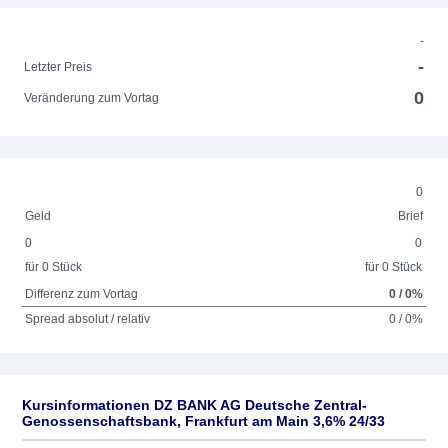
-
-
Letzter Preis
0
Veränderung zum Vortag
0
Geld
Brief
0
0
für 0 Stück
für 0 Stück
Differenz zum Vortag
0 / 0%
Spread absolut / relativ
0 / 0%
Kursinformationen DZ BANK AG Deutsche Zentral-
Genossenschaftsbank, Frankfurt am Main 3,6% 24/33