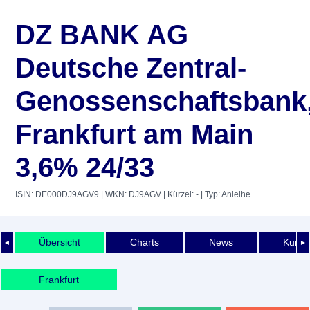
DZ BANK AG
Deutsche Zentral-
Genossenschaftsbank
Frankfurt am Main
3,6% 24/33
ISIN: DE000DJ9AGV9
| WKN: DJ9AGV
| Kürzel: -
| Typ: Anleihe
Übersicht
Charts
News
Kurshi
◄
►
Frankfurt