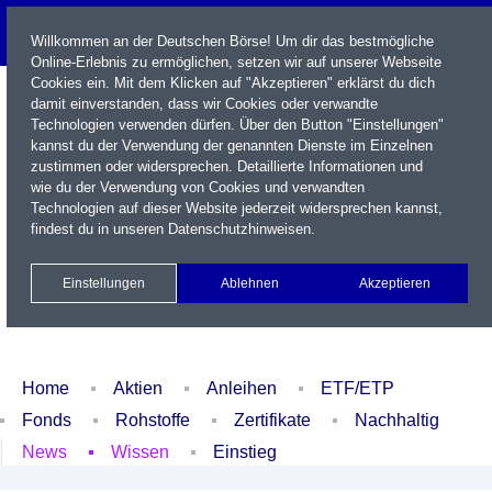
Willkommen an der Deutschen Börse! Um dir das bestmögliche
Online-Erlebnis zu ermöglichen, setzen wir auf unserer Webseite
Cookies ein. Mit dem Klicken auf "Akzeptieren" erklärst du dich
damit einverstanden, dass wir Cookies oder verwandte
Technologien verwenden dürfen. Über den Button "Einstellungen"
kannst du der Verwendung der genannten Dienste im Einzelnen
zustimmen oder widersprechen. Detaillierte Informationen und
wie du der Verwendung von Cookies und verwandten
Technologien auf dieser Website jederzeit widersprechen kannst,
Name / WKN / ISIN / Kürzel
findest du in unseren
Datenschutzhinweisen
.
Newsletter
Kontakt
English
Einstellungen
Ablehnen
Akzeptieren
Xetra Realtime
Watchlist
Portfolio
Login
Home
Aktien
Anleihen
ETF/ETP
Fonds
Rohstoffe
Zertifikate
Nachhaltig
News
Wissen
Einstieg