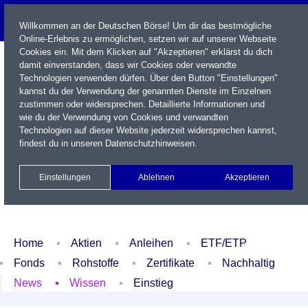
Willkommen an der Deutschen Börse! Um dir das bestmögliche
Online-Erlebnis zu ermöglichen, setzen wir auf unserer Webseite
Cookies ein. Mit dem Klicken auf "Akzeptieren" erklärst du dich
damit einverstanden, dass wir Cookies oder verwandte
Technologien verwenden dürfen. Über den Button "Einstellungen"
kannst du der Verwendung der genannten Dienste im Einzelnen
zustimmen oder widersprechen. Detaillierte Informationen und
wie du der Verwendung von Cookies und verwandten
Technologien auf dieser Website jederzeit widersprechen kannst,
Name / WKN / ISIN / Kürzel
findest du in unseren
Datenschutzhinweisen
.
Newsletter
Kontakt
English
Einstellungen
Ablehnen
Akzeptieren
Xetra Realtime
Watchlist
Portfolio
Login
Home
Aktien
Anleihen
ETF/ETP
Fonds
Rohstoffe
Zertifikate
Nachhaltig
News
Wissen
Einstieg