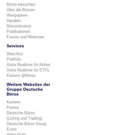
Börse besuchen
Über die Börsen
Wertpapiere
Handeln
Börsenlexikon
Publikationen
Events und Webinare
Services
Watchlist
Portfolio
Xetra Realtime für Aktien
Xetra Realtime für ETFs
Karriere @Börse
Weitere Websites der
Gruppe Deutsche
Börse
Karriere
Presse
Deutsche Börse
(Listing und Trading)
Deutsche Börse Group
Eurex
Xetra-Gold