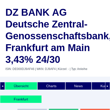
DZ BANK AG
Deutsche Zentral-
Genossenschaftsbank
Frankfurt am Main
3,43% 24/30
ISIN: DE000DJ9AF46
| WKN: DJ9AF4
| Kürzel: -
| Typ: Anleihe
Übersicht
Charts
News
Kurshi
◄
►
Frankfurt