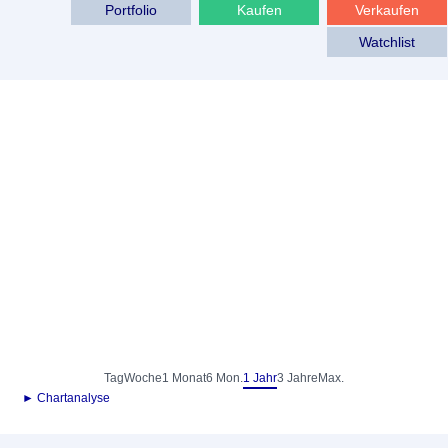
Portfolio
Kaufen
Verkaufen
Watchlist
Tag
Woche
1 Monat
6 Mon.
1 Jahr
3 Jahre
Max.
► Chartanalyse