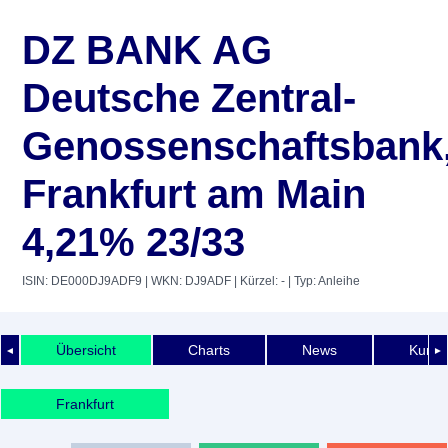
DZ BANK AG
Deutsche Zentral-
Genossenschaftsbank
Frankfurt am Main
4,21% 23/33
ISIN: DE000DJ9ADF9
| WKN: DJ9ADF
| Kürzel: -
| Typ: Anleihe
Übersicht
Charts
News
Kurshi
◄
►
Frankfurt