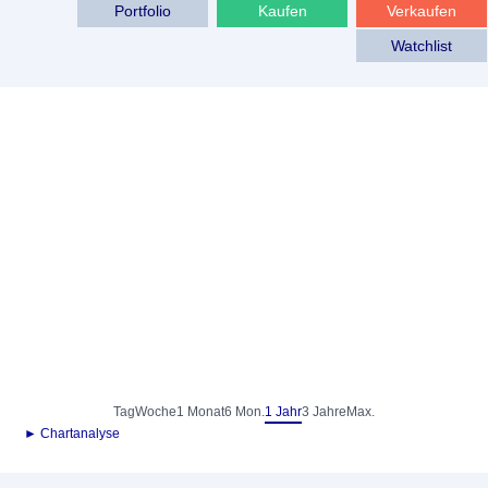
Portfolio
Kaufen
Verkaufen
Watchlist
Tag
Woche
1 Monat
6 Mon.
1 Jahr
3 Jahre
Max.
► Chartanalyse