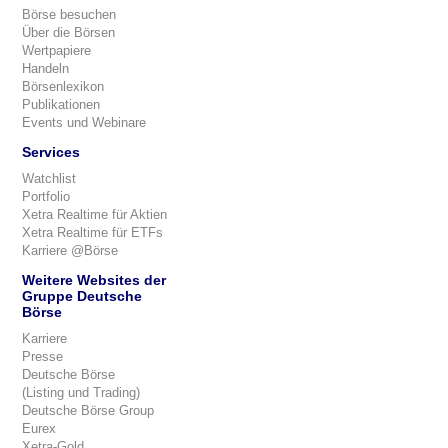
Börse besuchen
Über die Börsen
Wertpapiere
Handeln
Börsenlexikon
Publikationen
Events und Webinare
Services
Watchlist
Portfolio
Xetra Realtime für Aktien
Xetra Realtime für ETFs
Karriere @Börse
Weitere Websites der
Gruppe Deutsche
Börse
Karriere
Presse
Deutsche Börse
(Listing und Trading)
Deutsche Börse Group
Eurex
Xetra-Gold