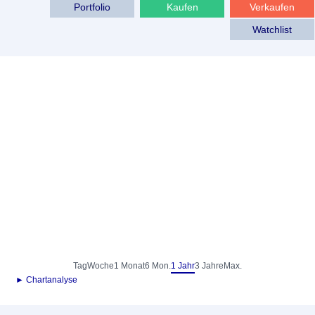
Portfolio
Kaufen
Verkaufen
Watchlist
Tag
Woche
1 Monat
6 Mon.
1 Jahr
3 Jahre
Max.
► Chartanalyse