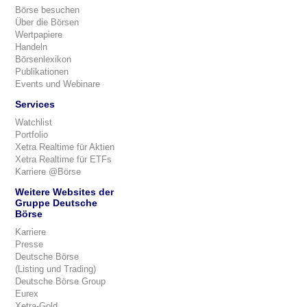
Börse besuchen
Über die Börsen
Wertpapiere
Handeln
Börsenlexikon
Publikationen
Events und Webinare
Services
Watchlist
Portfolio
Xetra Realtime für Aktien
Xetra Realtime für ETFs
Karriere @Börse
Weitere Websites der
Gruppe Deutsche
Börse
Karriere
Presse
Deutsche Börse
(Listing und Trading)
Deutsche Börse Group
Eurex
Xetra-Gold