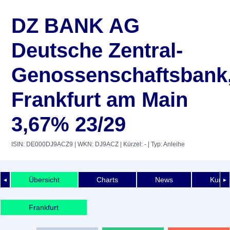
DZ BANK AG
Deutsche Zentral-
Genossenschaftsbank
Frankfurt am Main
3,67% 23/29
ISIN: DE000DJ9ACZ9
| WKN: DJ9ACZ
| Kürzel: -
| Typ: Anleihe
Übersicht
Charts
News
Kurshi
◄
►
Frankfurt