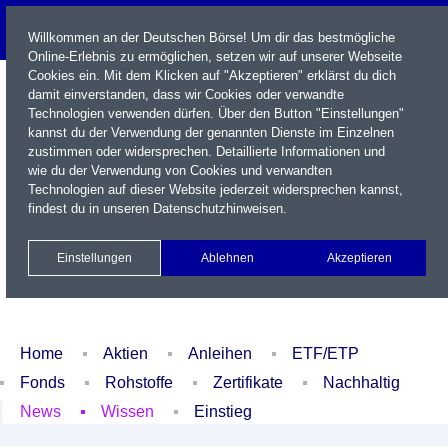
Willkommen an der Deutschen Börse! Um dir das bestmögliche
Online-Erlebnis zu ermöglichen, setzen wir auf unserer Webseite
Cookies ein. Mit dem Klicken auf "Akzeptieren" erklärst du dich
damit einverstanden, dass wir Cookies oder verwandte
Technologien verwenden dürfen. Über den Button "Einstellungen"
kannst du der Verwendung der genannten Dienste im Einzelnen
zustimmen oder widersprechen. Detaillierte Informationen und
wie du der Verwendung von Cookies und verwandten
Technologien auf dieser Website jederzeit widersprechen kannst,
Name / WKN / ISIN / Kürzel
findest du in unseren
Datenschutzhinweisen
.
Newsletter
Kontakt
English
Einstellungen
Ablehnen
Akzeptieren
Xetra Realtime
Watchlist
Portfolio
Login
Home
Aktien
Anleihen
ETF/ETP
Fonds
Rohstoffe
Zertifikate
Nachhaltig
News
Wissen
Einstieg