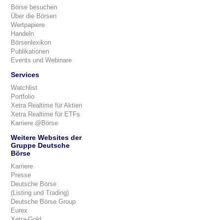
Börse besuchen
Über die Börsen
Wertpapiere
Handeln
Börsenlexikon
Publikationen
Events und Webinare
Services
Watchlist
Portfolio
Xetra Realtime für Aktien
Xetra Realtime für ETFs
Karriere @Börse
Weitere Websites der
Gruppe Deutsche
Börse
Karriere
Presse
Deutsche Börse
(Listing und Trading)
Deutsche Börse Group
Eurex
Xetra-Gold