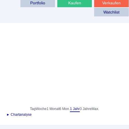
Portfolio
Kaufen
Verkaufen
Watchlist
Tag
Woche
1 Monat
6 Mon.
1 Jahr
3 Jahre
Max.
► Chartanalyse