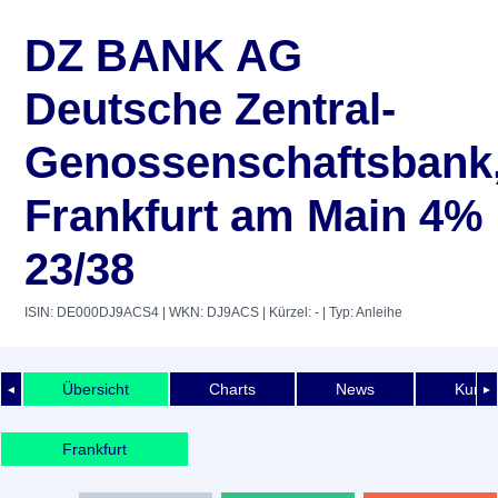
DZ BANK AG
Deutsche Zentral-
Genossenschaftsbank
Frankfurt am Main 4%
23/38
ISIN: DE000DJ9ACS4
| WKN: DJ9ACS
| Kürzel: -
| Typ: Anleihe
Übersicht
Charts
News
Kurshi
◄
►
Frankfurt