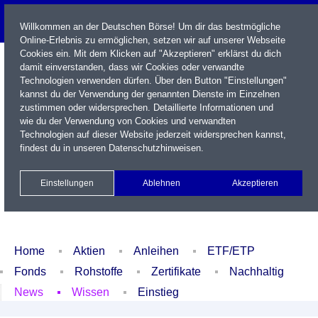
Willkommen an der Deutschen Börse! Um dir das bestmögliche
Online-Erlebnis zu ermöglichen, setzen wir auf unserer Webseite
Cookies ein. Mit dem Klicken auf "Akzeptieren" erklärst du dich
damit einverstanden, dass wir Cookies oder verwandte
Technologien verwenden dürfen. Über den Button "Einstellungen"
kannst du der Verwendung der genannten Dienste im Einzelnen
zustimmen oder widersprechen. Detaillierte Informationen und
wie du der Verwendung von Cookies und verwandten
Technologien auf dieser Website jederzeit widersprechen kannst,
Name / WKN / ISIN / Kürzel
findest du in unseren
Datenschutzhinweisen
.
Newsletter
Kontakt
English
Einstellungen
Ablehnen
Akzeptieren
Xetra Realtime
Watchlist
Portfolio
Login
Home
Aktien
Anleihen
ETF/ETP
Fonds
Rohstoffe
Zertifikate
Nachhaltig
News
Wissen
Einstieg