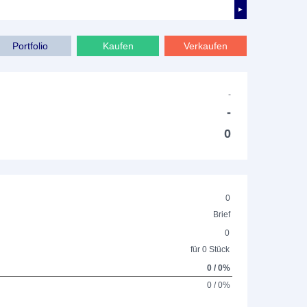
►
Portfolio
Kaufen
Verkaufen
-
-
0
0
Brief
0
für 0 Stück
0 / 0%
0 / 0%