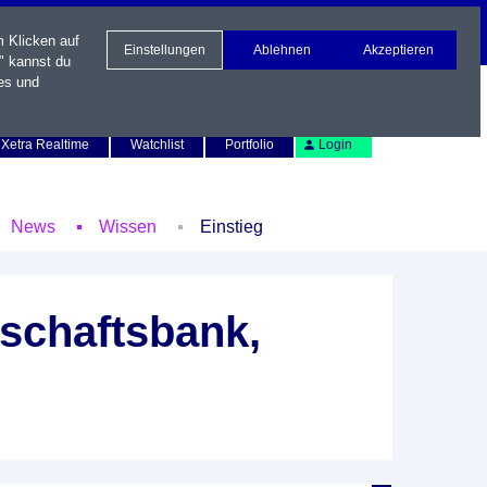
m Klicken auf
Einstellungen
Ablehnen
Akzeptieren
" kannst du
es und
Newsletter
Kontakt
English
Xetra Realtime
Watchlist
Portfolio
Login
News
Wissen
Einstieg
schaftsbank,