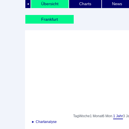
Übersicht
Charts
News
◄
Frankfurt
Tag
Woche
1 Monat
6 Mon.
1 Jahr
3 J
► Chartanalyse