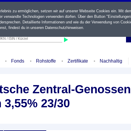
ebnis zu ermöglichen, setzen wir auf unserer Webseite Cookies ein. Mit de
der verwandte Technologien verwenden dürfen. Über den Button "Einstellungen
ersprechen. Detaillierte Informationen und wie du der Verwendung von Cooki
nst, findest du in unseren
Datenschutzhinweisen
.
KN / ISIN / Kürzel
Fonds
Rohstoffe
Zertifikate
Nachhaltig
sche Zentral-Genossen
 3,55% 23/30