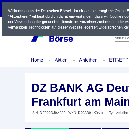
LIVE
Willkommen an der Deutschen Börse! Um dir das bestmögliche Online-Erl
"Akzeptieren" erklärst du dich damit einverstanden, dass wir Cookies o
der Verwendung der genannten Dienste im Einzelnen zustimmen oder wid
verwandten Technologien auf dieser Website jederzeit widersprechen kan
Name / W
Home
Aktien
Anleihen
ETF/ETP
DZ BANK AG Deut
Frankfurt am Main
ISIN: DE000DJ9AB99
| WKN: DJ9AB9
| Kürzel: -
| Typ: Anleihe