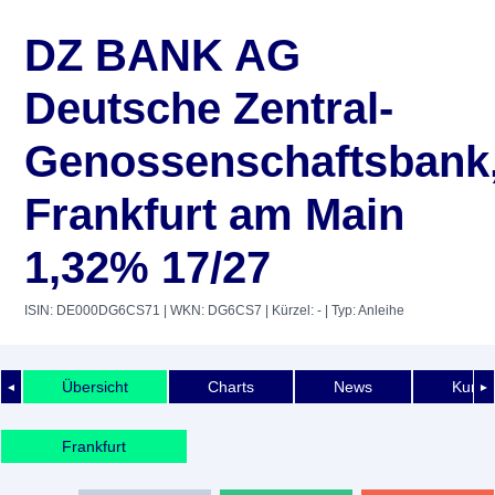
DZ BANK AG
Deutsche Zentral-
Genossenschaftsbank
Frankfurt am Main
1,32% 17/27
ISIN: DE000DG6CS71
| WKN: DG6CS7
| Kürzel: -
| Typ: Anleihe
Übersicht
Charts
News
Kurshi
◄
►
Frankfurt