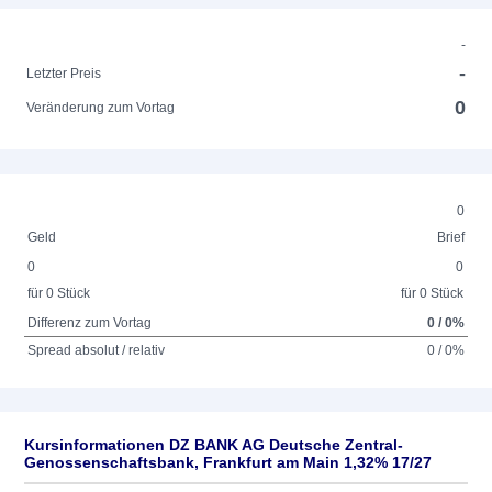
-
-
Letzter Preis
0
Veränderung zum Vortag
0
Geld
Brief
0
0
für 0 Stück
für 0 Stück
Differenz zum Vortag
0 / 0%
Spread absolut / relativ
0 / 0%
Kursinformationen DZ BANK AG Deutsche Zentral-
Genossenschaftsbank, Frankfurt am Main 1,32% 17/27