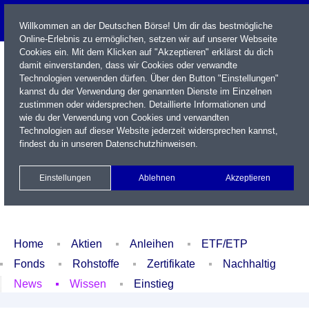
Willkommen an der Deutschen Börse! Um dir das bestmögliche
Online-Erlebnis zu ermöglichen, setzen wir auf unserer Webseite
Cookies ein. Mit dem Klicken auf "Akzeptieren" erklärst du dich
damit einverstanden, dass wir Cookies oder verwandte
Technologien verwenden dürfen. Über den Button "Einstellungen"
kannst du der Verwendung der genannten Dienste im Einzelnen
zustimmen oder widersprechen. Detaillierte Informationen und
wie du der Verwendung von Cookies und verwandten
Technologien auf dieser Website jederzeit widersprechen kannst,
Name / WKN / ISIN / Kürzel
findest du in unseren
Datenschutzhinweisen
.
Newsletter
Kontakt
English
Einstellungen
Ablehnen
Akzeptieren
Xetra Realtime
Watchlist
Portfolio
Login
Home
Aktien
Anleihen
ETF/ETP
Fonds
Rohstoffe
Zertifikate
Nachhaltig
News
Wissen
Einstieg