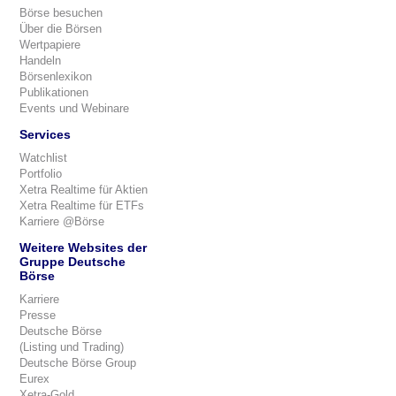
Börse besuchen
Über die Börsen
Wertpapiere
Handeln
Börsenlexikon
Publikationen
Events und Webinare
Services
Watchlist
Portfolio
Xetra Realtime für Aktien
Xetra Realtime für ETFs
Karriere @Börse
Weitere Websites der
Gruppe Deutsche
Börse
Karriere
Presse
Deutsche Börse
(Listing und Trading)
Deutsche Börse Group
Eurex
Xetra-Gold