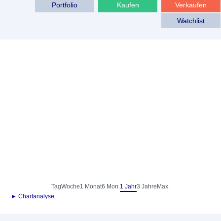
Portfolio
Kaufen
Verkaufen
Watchlist
Tag
Woche
1 Monat
6 Mon.
1 Jahr
3 Jahre
Max.
► Chartanalyse