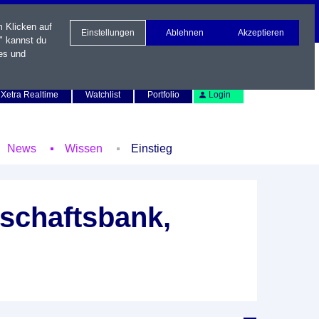
m Klicken auf
Einstellungen
Ablehnen
Akzeptieren
" kannst du
es und
Newsletter
Kontakt
English
Xetra Realtime
Watchlist
Portfolio
Login
News
Wissen
Einstieg
schaftsbank,