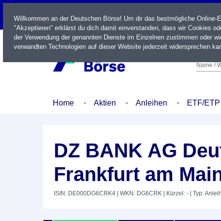
LIVE
Willkommen an der Deutschen Börse! Um dir das bestmögliche Online-Erl
"Akzeptieren" erklärst du dich damit einverstanden, dass wir Cookies o
der Verwendung der genannten Dienste im Einzelnen zustimmen oder wid
verwandten Technologien auf dieser Website jederzeit widersprechen kan
Name / W
Home
Aktien
Anleihen
ETF/ETP
DZ BANK AG Deut
Frankfurt am Mai
ISIN: DE000DG6CRK4
| WKN: DG6CRK
| Kürzel: -
| Typ: Anlei