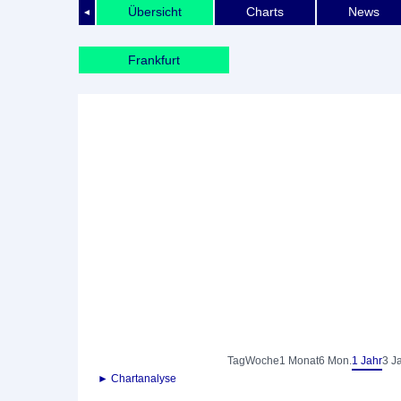
Übersicht
Charts
News
◄
Frankfurt
Tag
Woche
1 Monat
6 Mon.
1 Jahr
3 J
► Chartanalyse