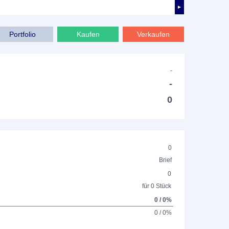
►
Portfolio
Kaufen
Verkaufen
-
-
0
0
Brief
0
für 0 Stück
0 / 0%
0 / 0%