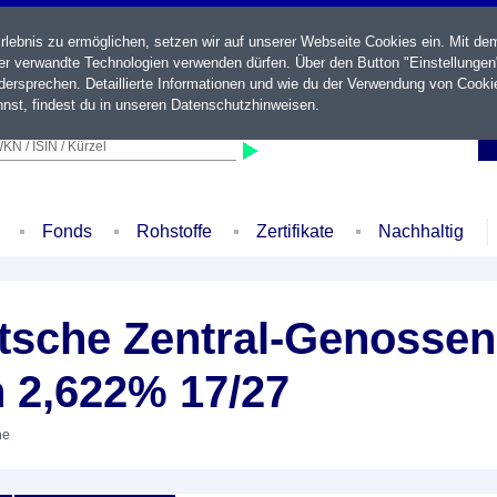
ebnis zu ermöglichen, setzen wir auf unserer Webseite Cookies ein. Mit de
der verwandte Technologien verwenden dürfen. Über den Button "Einstellungen
ersprechen. Detaillierte Informationen und wie du der Verwendung von Cooki
nst, findest du in unseren
Datenschutzhinweisen
.
KN / ISIN / Kürzel
Fonds
Rohstoffe
Zertifikate
Nachhaltig
sche Zentral-Genossen
n 2,622% 17/27
he