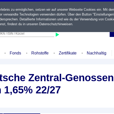
ebnis zu ermöglichen, setzen wir auf unserer Webseite Cookies ein. Mit de
der verwandte Technologien verwenden dürfen. Über den Button "Einstellungen
ersprechen. Detaillierte Informationen und wie du der Verwendung von Cooki
nst, findest du in unseren
Datenschutzhinweisen
.
KN / ISIN / Kürzel
Fonds
Rohstoffe
Zertifikate
Nachhaltig
sche Zentral-Genossen
 1,65% 22/27