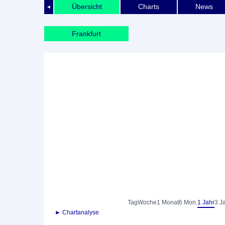
Übersicht
Charts
News
◄
Frankfurt
Tag
Woche
1 Monat
6 Mon.
1 Jahr
3 J
► Chartanalyse