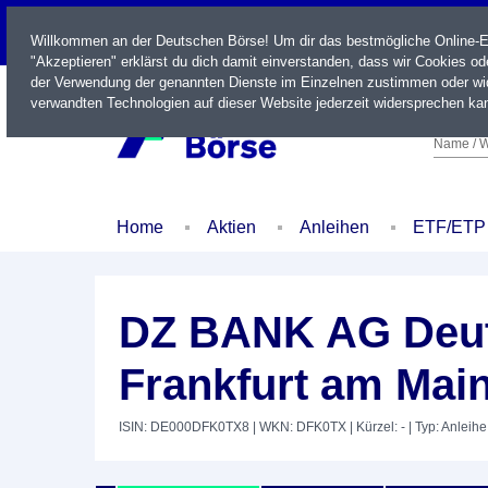
LIVE
Willkommen an der Deutschen Börse! Um dir das bestmögliche Online-Erl
"Akzeptieren" erklärst du dich damit einverstanden, dass wir Cookies o
der Verwendung der genannten Dienste im Einzelnen zustimmen oder wid
verwandten Technologien auf dieser Website jederzeit widersprechen kan
Name / W
Home
Aktien
Anleihen
ETF/ETP
DZ BANK AG Deut
Frankfurt am Main
ISIN: DE000DFK0TX8
| WKN: DFK0TX
| Kürzel: -
| Typ: Anleihe