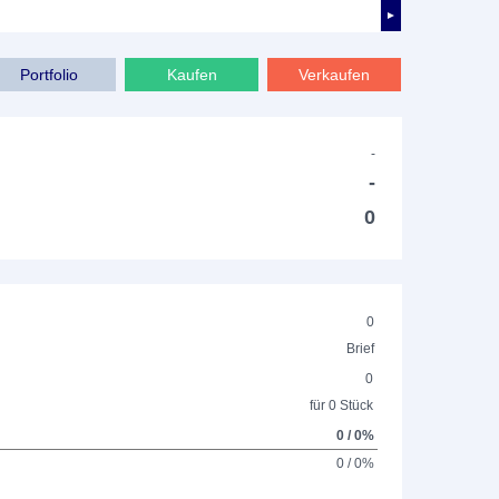
►
Portfolio
Kaufen
Verkaufen
-
-
0
0
Brief
0
für 0 Stück
0 / 0%
0 / 0%