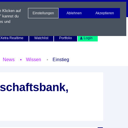
m Klicken auf
Einstellungen
Ablehnen
Akzeptieren
" kannst du
es und
Newsletter
Kontakt
English
Xetra Realtime
Watchlist
Portfolio
Login
News
Wissen
Einstieg
schaftsbank,