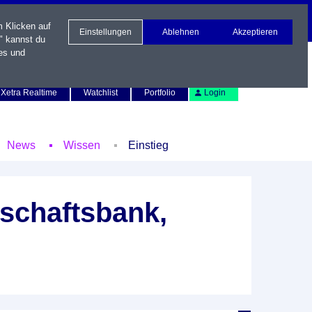
m Klicken auf
Einstellungen
Ablehnen
Akzeptieren
" kannst du
es und
Newsletter
Kontakt
English
Xetra Realtime
Watchlist
Portfolio
Login
News
Wissen
Einstieg
schaftsbank,