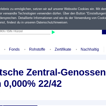
ebnis zu ermöglichen, setzen wir auf unserer Webseite Cookies ein. Mit de
der verwandte Technologien verwenden dürfen. Über den Button "Einstellungen
ersprechen. Detaillierte Informationen und wie du der Verwendung von Cooki
nst, findest du in unseren
Datenschutzhinweisen
.
KN / ISIN / Kürzel
Fonds
Rohstoffe
Zertifikate
Nachhaltig
sche Zentral-Genossen
n 0,000% 22/42
e