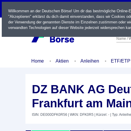
LIVE
Willkommen an der Deutschen Börse! Um dir das bestmögliche Online-Erl
"Akzeptieren" erklärst du dich damit einverstanden, dass wir Cookies o
der Verwendung der genannten Dienste im Einzelnen zustimmen oder wid
verwandten Technologien auf dieser Website jederzeit widersprechen kan
Name / W
Home
Aktien
Anleihen
ETF/ETP
DZ BANK AG Deut
Frankfurt am Mai
ISIN: DE000DFK0R56
| WKN: DFK0R5
| Kürzel: -
| Typ: Anleih