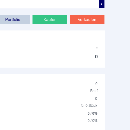
►
Portfolio
Kaufen
Verkaufen
-
-
0
0
Brief
0
für 0 Stück
0 / 0%
0 / 0%