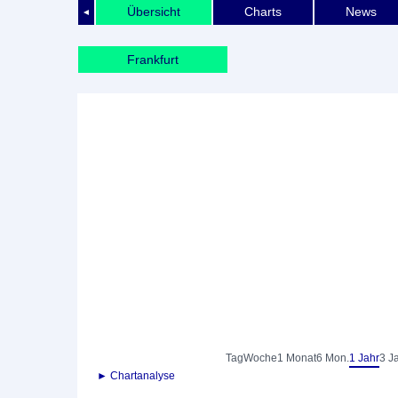
Übersicht
Charts
News
◄
Frankfurt
Tag
Woche
1 Monat
6 Mon.
1 Jahr
3 J
► Chartanalyse