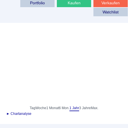
Portfolio
Kaufen
Verkaufen
Watchlist
Tag
Woche
1 Monat
6 Mon.
1 Jahr
3 Jahre
Max.
► Chartanalyse