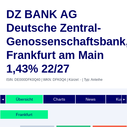
DZ BANK AG
Deutsche Zentral-
Genossenschaftsbank
Frankfurt am Main
1,43% 22/27
ISIN: DE000DFK0Q40
| WKN: DFK0Q4
| Kürzel: -
| Typ: Anleihe
Übersicht
Charts
News
Kurshi
◄
►
Frankfurt