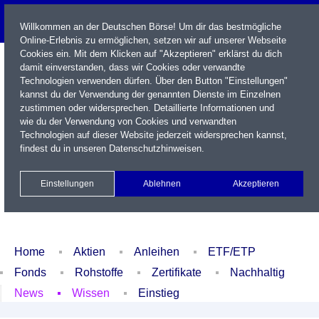
Willkommen an der Deutschen Börse! Um dir das bestmögliche
Online-Erlebnis zu ermöglichen, setzen wir auf unserer Webseite
Cookies ein. Mit dem Klicken auf "Akzeptieren" erklärst du dich
damit einverstanden, dass wir Cookies oder verwandte
Technologien verwenden dürfen. Über den Button "Einstellungen"
kannst du der Verwendung der genannten Dienste im Einzelnen
zustimmen oder widersprechen. Detaillierte Informationen und
wie du der Verwendung von Cookies und verwandten
Technologien auf dieser Website jederzeit widersprechen kannst,
Name / WKN / ISIN / Kürzel
findest du in unseren
Datenschutzhinweisen
.
Newsletter
Kontakt
English
Einstellungen
Ablehnen
Akzeptieren
Xetra Realtime
Watchlist
Portfolio
Login
Home
Aktien
Anleihen
ETF/ETP
Fonds
Rohstoffe
Zertifikate
Nachhaltig
News
Wissen
Einstieg