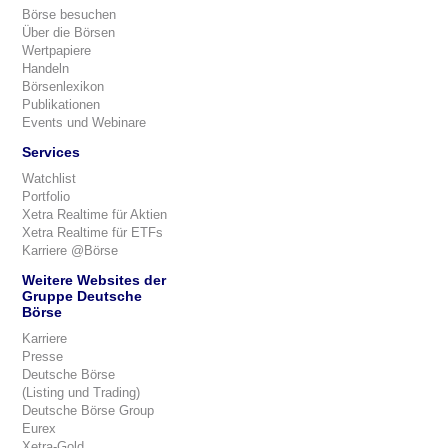
Börse besuchen
Über die Börsen
Wertpapiere
Handeln
Börsenlexikon
Publikationen
Events und Webinare
Services
Watchlist
Portfolio
Xetra Realtime für Aktien
Xetra Realtime für ETFs
Karriere @Börse
Weitere Websites der
Gruppe Deutsche
Börse
Karriere
Presse
Deutsche Börse
(Listing und Trading)
Deutsche Börse Group
Eurex
Xetra-Gold