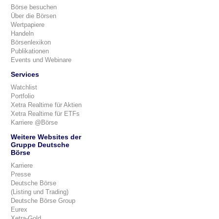
Börse besuchen
Über die Börsen
Wertpapiere
Handeln
Börsenlexikon
Publikationen
Events und Webinare
Services
Watchlist
Portfolio
Xetra Realtime für Aktien
Xetra Realtime für ETFs
Karriere @Börse
Weitere Websites der
Gruppe Deutsche
Börse
Karriere
Presse
Deutsche Börse
(Listing und Trading)
Deutsche Börse Group
Eurex
Xetra-Gold