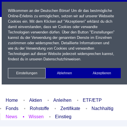
Willkommen an der Deutschen Börse! Um dir das bestmögliche
Online-Erlebnis zu ermöglichen, setzen wir auf unserer Webseite
Cookies ein. Mit dem Klicken auf "Akzeptieren" erklärst du dich
damit einverstanden, dass wir Cookies oder verwandte
Technologien verwenden dürfen. Über den Button "Einstellungen"
kannst du der Verwendung der genannten Dienste im Einzelnen
zustimmen oder widersprechen. Detaillierte Informationen und
wie du der Verwendung von Cookies und verwandten
Technologien auf dieser Website jederzeit widersprechen kannst,
Name / WKN / ISIN / Kürzel
findest du in unseren
Datenschutzhinweisen
.
Newsletter
Kontakt
English
Einstellungen
Ablehnen
Akzeptieren
Xetra Realtime
Watchlist
Portfolio
Login
Home
Aktien
Anleihen
ETF/ETP
Fonds
Rohstoffe
Zertifikate
Nachhaltig
News
Wissen
Einstieg