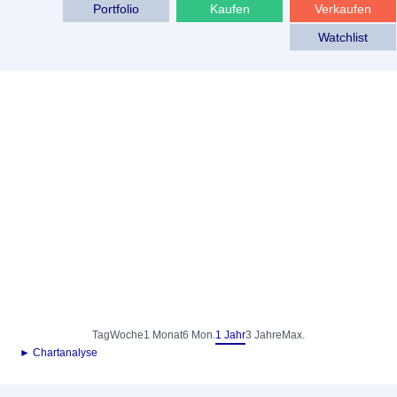
Portfolio
Kaufen
Verkaufen
Watchlist
Tag
Woche
1 Monat
6 Mon.
1 Jahr
3 Jahre
Max.
► Chartanalyse