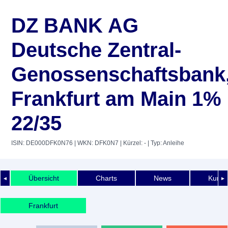
DZ BANK AG
Deutsche Zentral-
Genossenschaftsbank
Frankfurt am Main 1%
22/35
ISIN: DE000DFK0N76
| WKN: DFK0N7
| Kürzel: -
| Typ: Anleihe
Übersicht
Charts
News
Kurshi
◄
►
Frankfurt