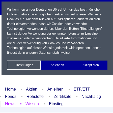
Willkommen an der Deutschen Börse! Um dir das bestmögliche
Online-Erlebnis zu ermöglichen, setzen wir auf unserer Webseite
Cookies ein. Mit dem Klicken auf "Akzeptieren" erklärst du dich
damit einverstanden, dass wir Cookies oder verwandte
Technologien verwenden dürfen. Über den Button "Einstellungen"
kannst du der Verwendung der genannten Dienste im Einzelnen
zustimmen oder widersprechen. Detaillierte Informationen und
wie du der Verwendung von Cookies und verwandten
Technologien auf dieser Website jederzeit widersprechen kannst,
Name / WKN / ISIN / Kürzel
findest du in unseren
Datenschutzhinweisen
.
Newsletter
Kontakt
English
Einstellungen
Ablehnen
Akzeptieren
Xetra Realtime
Watchlist
Portfolio
Login
Home
Aktien
Anleihen
ETF/ETP
Fonds
Rohstoffe
Zertifikate
Nachhaltig
News
Wissen
Einstieg