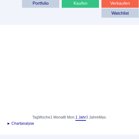
Portfolio
Kaufen
Verkaufen
Watchlist
Tag
Woche
1 Monat
6 Mon.
1 Jahr
3 Jahre
Max.
► Chartanalyse