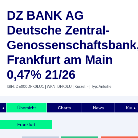
DZ BANK AG
Deutsche Zentral-
Genossenschaftsbank
Frankfurt am Main
0,47% 21/26
ISIN: DE000DFK0LU1
| WKN: DFK0LU
| Kürzel: -
| Typ: Anleihe
Übersicht
Charts
News
Kurshi
◄
►
Frankfurt