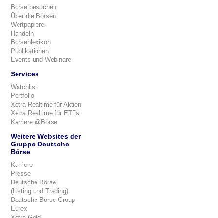
Börse besuchen
Über die Börsen
Wertpapiere
Handeln
Börsenlexikon
Publikationen
Events und Webinare
Services
Watchlist
Portfolio
Xetra Realtime für Aktien
Xetra Realtime für ETFs
Karriere @Börse
Weitere Websites der
Gruppe Deutsche
Börse
Karriere
Presse
Deutsche Börse
(Listing und Trading)
Deutsche Börse Group
Eurex
Xetra-Gold