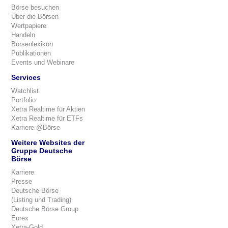
Börse besuchen
Über die Börsen
Wertpapiere
Handeln
Börsenlexikon
Publikationen
Events und Webinare
Services
Watchlist
Portfolio
Xetra Realtime für Aktien
Xetra Realtime für ETFs
Karriere @Börse
Weitere Websites der
Gruppe Deutsche
Börse
Karriere
Presse
Deutsche Börse
(Listing und Trading)
Deutsche Börse Group
Eurex
Xetra-Gold