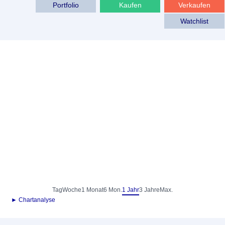
Portfolio
Kaufen
Verkaufen
Watchlist
Tag
Woche
1 Monat
6 Mon.
1 Jahr
3 Jahre
Max.
► Chartanalyse