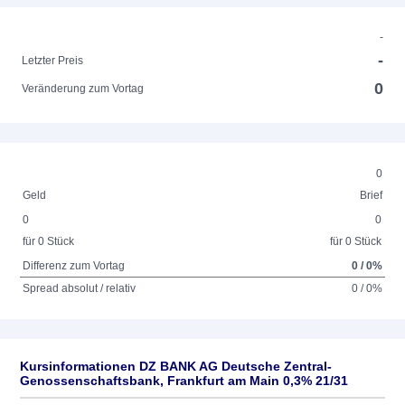
-
-
Letzter Preis
0
Veränderung zum Vortag
0
Geld
Brief
0
0
für 0 Stück
für 0 Stück
Differenz zum Vortag
0 / 0%
Spread absolut / relativ
0 / 0%
Kursinformationen DZ BANK AG Deutsche Zentral-
Genossenschaftsbank, Frankfurt am Main 0,3% 21/31