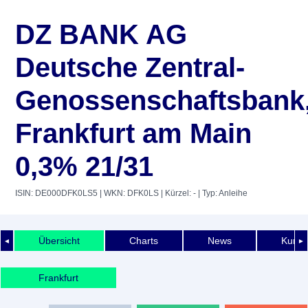
DZ BANK AG
Deutsche Zentral-
Genossenschaftsbank
Frankfurt am Main
0,3% 21/31
ISIN: DE000DFK0LS5
| WKN: DFK0LS
| Kürzel: -
| Typ: Anleihe
Übersicht
Charts
News
Kurshi
◄
►
Frankfurt