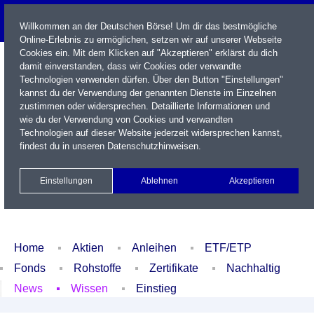
Willkommen an der Deutschen Börse! Um dir das bestmögliche
Online-Erlebnis zu ermöglichen, setzen wir auf unserer Webseite
Cookies ein. Mit dem Klicken auf "Akzeptieren" erklärst du dich
damit einverstanden, dass wir Cookies oder verwandte
Technologien verwenden dürfen. Über den Button "Einstellungen"
kannst du der Verwendung der genannten Dienste im Einzelnen
zustimmen oder widersprechen. Detaillierte Informationen und
wie du der Verwendung von Cookies und verwandten
Technologien auf dieser Website jederzeit widersprechen kannst,
Name / WKN / ISIN / Kürzel
findest du in unseren
Datenschutzhinweisen
.
Newsletter
Kontakt
English
Einstellungen
Ablehnen
Akzeptieren
Xetra Realtime
Watchlist
Portfolio
Login
Home
Aktien
Anleihen
ETF/ETP
Fonds
Rohstoffe
Zertifikate
Nachhaltig
News
Wissen
Einstieg