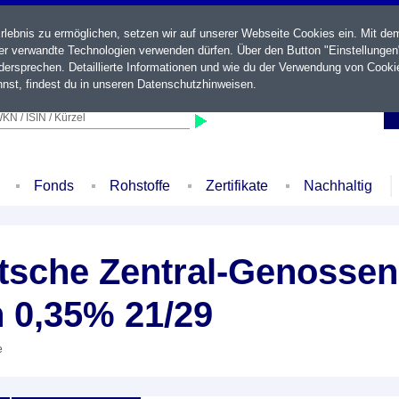
ebnis zu ermöglichen, setzen wir auf unserer Webseite Cookies ein. Mit de
der verwandte Technologien verwenden dürfen. Über den Button "Einstellungen
ersprechen. Detaillierte Informationen und wie du der Verwendung von Cooki
nst, findest du in unseren
Datenschutzhinweisen
.
KN / ISIN / Kürzel
Fonds
Rohstoffe
Zertifikate
Nachhaltig
sche Zentral-Genossen
 0,35% 21/29
e