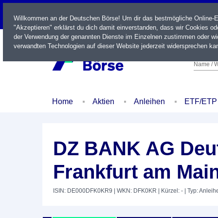
LIVE
Willkommen an der Deutschen Börse! Um dir das bestmögliche Online-Erl
"Akzeptieren" erklärst du dich damit einverstanden, dass wir Cookies o
der Verwendung der genannten Dienste im Einzelnen zustimmen oder wid
verwandten Technologien auf dieser Website jederzeit widersprechen kan
Name / W
Home
Aktien
Anleihen
ETF/ETP
DZ BANK AG Deut
Frankfurt am Main
ISIN: DE000DFK0KR9
| WKN: DFK0KR
| Kürzel: -
| Typ: Anleih