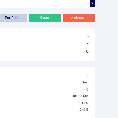
►
Portfolio
Kaufen
Verkaufen
-
-
0
0
Brief
0
für 0 Stück
0 / 0%
0 / 0%