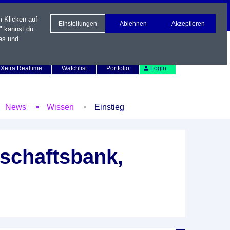
m Klicken auf
Einstellungen
Ablehnen
Akzeptieren
" kannst du
es und
Newsletter
Kontakt
English
Xetra Realtime
Watchlist
Portfolio
Login
News
Wissen
Einstieg
schaftsbank,