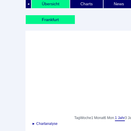
Übersicht
Charts
News
◄
Frankfurt
Tag
Woche
1 Monat
6 Mon.
1 Jahr
3 J
► Chartanalyse