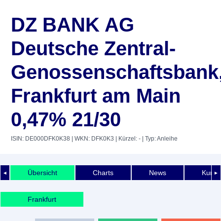
DZ BANK AG
Deutsche Zentral-
Genossenschaftsbank
Frankfurt am Main
0,47% 21/30
ISIN: DE000DFK0K38
| WKN: DFK0K3
| Kürzel: -
| Typ: Anleihe
Übersicht
Charts
News
Kurshi
◄
►
Frankfurt