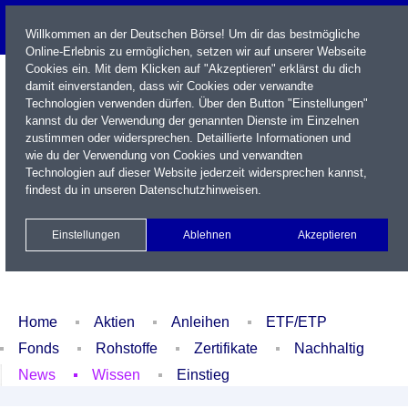
Willkommen an der Deutschen Börse! Um dir das bestmögliche
Online-Erlebnis zu ermöglichen, setzen wir auf unserer Webseite
Cookies ein. Mit dem Klicken auf "Akzeptieren" erklärst du dich
damit einverstanden, dass wir Cookies oder verwandte
Technologien verwenden dürfen. Über den Button "Einstellungen"
kannst du der Verwendung der genannten Dienste im Einzelnen
zustimmen oder widersprechen. Detaillierte Informationen und
wie du der Verwendung von Cookies und verwandten
Technologien auf dieser Website jederzeit widersprechen kannst,
Name / WKN / ISIN / Kürzel
findest du in unseren
Datenschutzhinweisen
.
Newsletter
Kontakt
English
Einstellungen
Ablehnen
Akzeptieren
Xetra Realtime
Watchlist
Portfolio
Login
Home
Aktien
Anleihen
ETF/ETP
Fonds
Rohstoffe
Zertifikate
Nachhaltig
News
Wissen
Einstieg