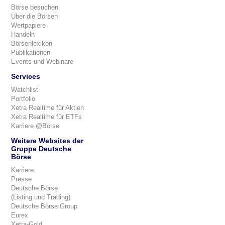
Börse besuchen
Über die Börsen
Wertpapiere
Handeln
Börsenlexikon
Publikationen
Events und Webinare
Services
Watchlist
Portfolio
Xetra Realtime für Aktien
Xetra Realtime für ETFs
Karriere @Börse
Weitere Websites der
Gruppe Deutsche
Börse
Karriere
Presse
Deutsche Börse
(Listing und Trading)
Deutsche Börse Group
Eurex
Xetra-Gold