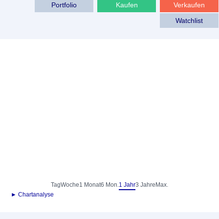
Portfolio
Kaufen
Verkaufen
Watchlist
Tag
Woche
1 Monat
6 Mon.
1 Jahr
3 Jahre
Max.
► Chartanalyse