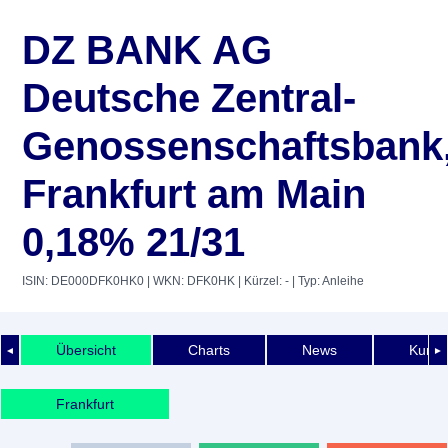
DZ BANK AG
Deutsche Zentral-
Genossenschaftsbank
Frankfurt am Main
0,18% 21/31
ISIN: DE000DFK0HK0
| WKN: DFK0HK
| Kürzel: -
| Typ: Anleihe
Übersicht
Charts
News
Kurshi
◄
►
Frankfurt