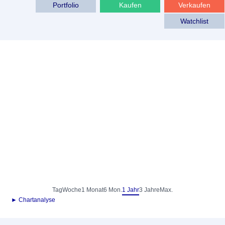
Portfolio
Kaufen
Verkaufen
Watchlist
Tag
Woche
1 Monat
6 Mon.
1 Jahr
3 Jahre
Max.
► Chartanalyse