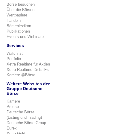
Börse besuchen
Über die Börsen
Wertpapiere
Handeln
Börsenlexikon
Publikationen
Events und Webinare
Services
Watchlist
Portfolio
Xetra Realtime für Aktien
Xetra Realtime für ETFs
Karriere @Börse
Weitere Websites der
Gruppe Deutsche
Börse
Karriere
Presse
Deutsche Börse
(Listing und Trading)
Deutsche Börse Group
Eurex
Xetra-Gold