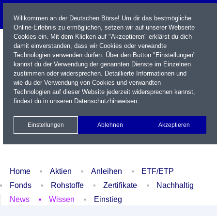
Willkommen an der Deutschen Börse! Um dir das bestmögliche
Online-Erlebnis zu ermöglichen, setzen wir auf unserer Webseite
Cookies ein. Mit dem Klicken auf "Akzeptieren" erklärst du dich
damit einverstanden, dass wir Cookies oder verwandte
Technologien verwenden dürfen. Über den Button "Einstellungen"
kannst du der Verwendung der genannten Dienste im Einzelnen
zustimmen oder widersprechen. Detaillierte Informationen und
wie du der Verwendung von Cookies und verwandten
Technologien auf dieser Website jederzeit widersprechen kannst,
Name / WKN / ISIN / Kürzel
findest du in unseren
Datenschutzhinweisen
.
Newsletter
Kontakt
English
Einstellungen
Ablehnen
Akzeptieren
Xetra Realtime
Watchlist
Portfolio
Login
Home
Aktien
Anleihen
ETF/ETP
Fonds
Rohstoffe
Zertifikate
Nachhaltig
News
Wissen
Einstieg