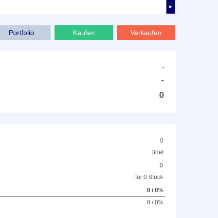
►
Portfolio
Kaufen
Verkaufen
-
-
0
0
Brief
0
für 0 Stück
0 / 0%
0 / 0%