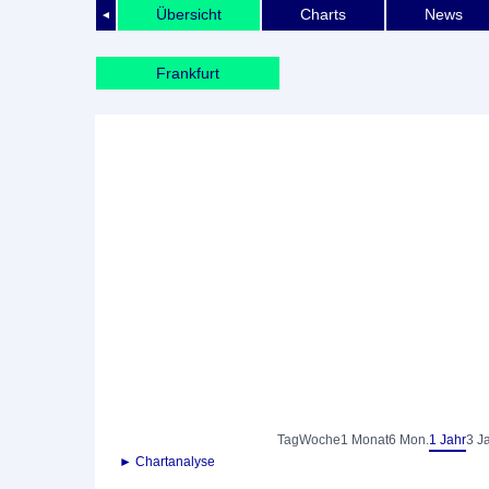
Übersicht
Charts
News
◄
Frankfurt
Tag
Woche
1 Monat
6 Mon.
1 Jahr
3 J
► Chartanalyse