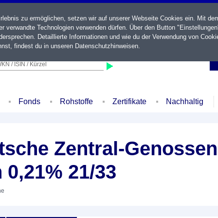
ebnis zu ermöglichen, setzen wir auf unserer Webseite Cookies ein. Mit de
der verwandte Technologien verwenden dürfen. Über den Button "Einstellungen
ersprechen. Detaillierte Informationen und wie du der Verwendung von Cooki
nst, findest du in unseren
Datenschutzhinweisen
.
KN / ISIN / Kürzel
Fonds
Rohstoffe
Zertifikate
Nachhaltig
sche Zentral-Genossen
 0,21% 21/33
he