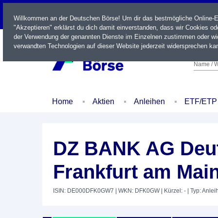
LIVE
Willkommen an der Deutschen Börse! Um dir das bestmögliche Online-Erl
"Akzeptieren" erklärst du dich damit einverstanden, dass wir Cookies o
der Verwendung der genannten Dienste im Einzelnen zustimmen oder wid
verwandten Technologien auf dieser Website jederzeit widersprechen kan
Name / W
Home
Aktien
Anleihen
ETF/ETP
DZ BANK AG Deut
Frankfurt am Main
ISIN: DE000DFK0GW7
| WKN: DFK0GW
| Kürzel: -
| Typ: Anlei