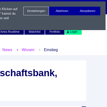
m Klicken auf
Einstellungen
Ablehnen
Akzeptieren
" kannst du
es und
Newsletter
Kontakt
English
Xetra Realtime
Watchlist
Portfolio
Login
News
Wissen
Einstieg
schaftsbank,