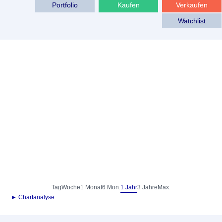
Portfolio
Kaufen
Verkaufen
Watchlist
Tag
Woche
1 Monat
6 Mon.
1 Jahr
3 Jahre
Max.
► Chartanalyse