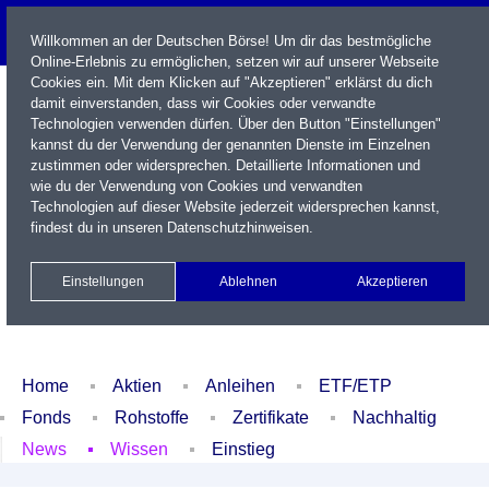
Willkommen an der Deutschen Börse! Um dir das bestmögliche
Online-Erlebnis zu ermöglichen, setzen wir auf unserer Webseite
Cookies ein. Mit dem Klicken auf "Akzeptieren" erklärst du dich
damit einverstanden, dass wir Cookies oder verwandte
Technologien verwenden dürfen. Über den Button "Einstellungen"
kannst du der Verwendung der genannten Dienste im Einzelnen
zustimmen oder widersprechen. Detaillierte Informationen und
wie du der Verwendung von Cookies und verwandten
Technologien auf dieser Website jederzeit widersprechen kannst,
Name / WKN / ISIN / Kürzel
findest du in unseren
Datenschutzhinweisen
.
Newsletter
Kontakt
English
Einstellungen
Ablehnen
Akzeptieren
Xetra Realtime
Watchlist
Portfolio
Login
Home
Aktien
Anleihen
ETF/ETP
Fonds
Rohstoffe
Zertifikate
Nachhaltig
News
Wissen
Einstieg