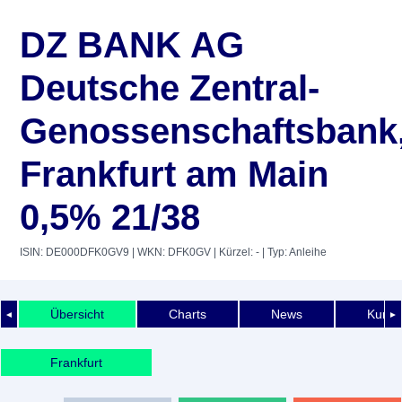
DZ BANK AG
Deutsche Zentral-
Genossenschaftsbank
Frankfurt am Main
0,5% 21/38
ISIN: DE000DFK0GV9
| WKN: DFK0GV
| Kürzel: -
| Typ: Anleihe
Übersicht
Charts
News
Kurshi
◄
►
Frankfurt