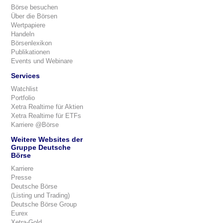
Börse besuchen
Über die Börsen
Wertpapiere
Handeln
Börsenlexikon
Publikationen
Events und Webinare
Services
Watchlist
Portfolio
Xetra Realtime für Aktien
Xetra Realtime für ETFs
Karriere @Börse
Weitere Websites der
Gruppe Deutsche
Börse
Karriere
Presse
Deutsche Börse
(Listing und Trading)
Deutsche Börse Group
Eurex
Xetra-Gold