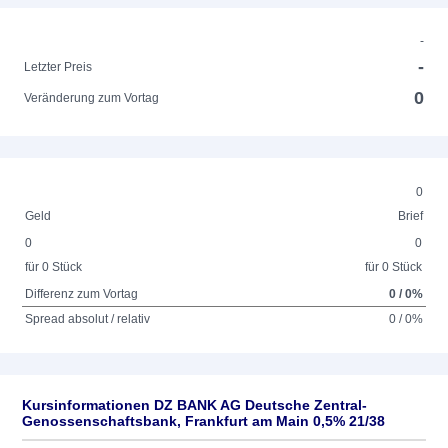
-
-
Letzter Preis
0
Veränderung zum Vortag
0
Geld
Brief
0
0
für 0 Stück
für 0 Stück
Differenz zum Vortag
0 / 0%
Spread absolut / relativ
0 / 0%
Kursinformationen DZ BANK AG Deutsche Zentral-
Genossenschaftsbank, Frankfurt am Main 0,5% 21/38