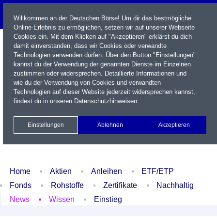
Willkommen an der Deutschen Börse! Um dir das bestmögliche
Online-Erlebnis zu ermöglichen, setzen wir auf unserer Webseite
Cookies ein. Mit dem Klicken auf "Akzeptieren" erklärst du dich
damit einverstanden, dass wir Cookies oder verwandte
Technologien verwenden dürfen. Über den Button "Einstellungen"
kannst du der Verwendung der genannten Dienste im Einzelnen
zustimmen oder widersprechen. Detaillierte Informationen und
wie du der Verwendung von Cookies und verwandten
Technologien auf dieser Website jederzeit widersprechen kannst,
Name / WKN / ISIN / Kürzel
findest du in unseren
Datenschutzhinweisen
.
Newsletter
Kontakt
English
Einstellungen
Ablehnen
Akzeptieren
Xetra Realtime
Watchlist
Portfolio
Login
Home
Aktien
Anleihen
ETF/ETP
Fonds
Rohstoffe
Zertifikate
Nachhaltig
News
Wissen
Einstieg