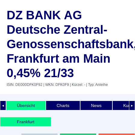
DZ BANK AG
Deutsche Zentral-
Genossenschaftsbank
Frankfurt am Main
0,45% 21/33
ISIN: DE000DFK0F92
| WKN: DFK0F9
| Kürzel: -
| Typ: Anleihe
Übersicht
Charts
News
Kurshi
◄
►
Frankfurt