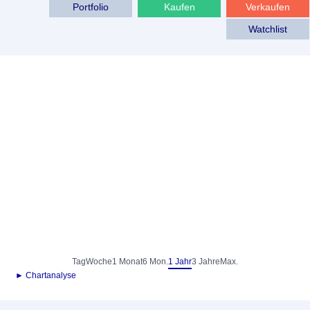
Portfolio
Kaufen
Verkaufen
Watchlist
Tag
Woche
1 Monat
6 Mon.
1 Jahr
3 Jahre
Max.
► Chartanalyse