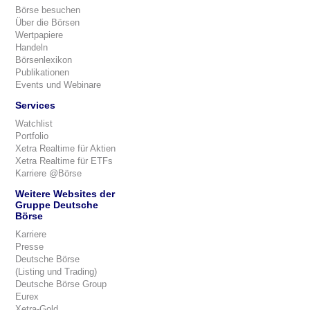
Börse besuchen
Über die Börsen
Wertpapiere
Handeln
Börsenlexikon
Publikationen
Events und Webinare
Services
Watchlist
Portfolio
Xetra Realtime für Aktien
Xetra Realtime für ETFs
Karriere @Börse
Weitere Websites der
Gruppe Deutsche
Börse
Karriere
Presse
Deutsche Börse
(Listing und Trading)
Deutsche Börse Group
Eurex
Xetra-Gold