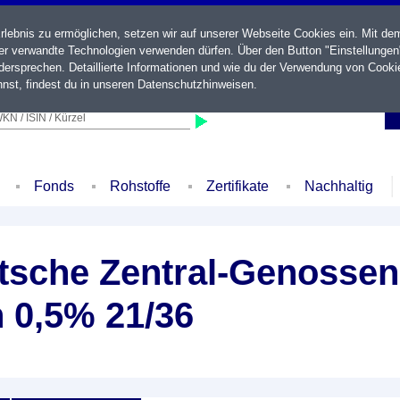
ebnis zu ermöglichen, setzen wir auf unserer Webseite Cookies ein. Mit de
der verwandte Technologien verwenden dürfen. Über den Button "Einstellungen
ersprechen. Detaillierte Informationen und wie du der Verwendung von Cooki
nst, findest du in unseren
Datenschutzhinweisen
.
KN / ISIN / Kürzel
Fonds
Rohstoffe
Zertifikate
Nachhaltig
sche Zentral-Genossen
 0,5% 21/36