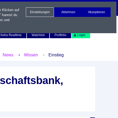
m Klicken auf
Einstellungen
Ablehnen
Akzeptieren
" kannst du
es und
Newsletter
Kontakt
English
Xetra Realtime
Watchlist
Portfolio
Login
News
Wissen
Einstieg
schaftsbank,