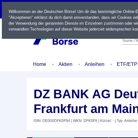
LIVE
Willkommen an der Deutschen Börse! Um dir das bestmögliche Online-Erl
"Akzeptieren" erklärst du dich damit einverstanden, dass wir Cookies o
der Verwendung der genannten Dienste im Einzelnen zustimmen oder wid
verwandten Technologien auf dieser Website jederzeit widersprechen kan
Name / W
Home
Aktien
Anleihen
ETF/ETP
DZ BANK AG Deut
Frankfurt am Main
ISIN: DE000DFK0F84
| WKN: DFK0F8
| Kürzel: -
| Typ: Anleihe