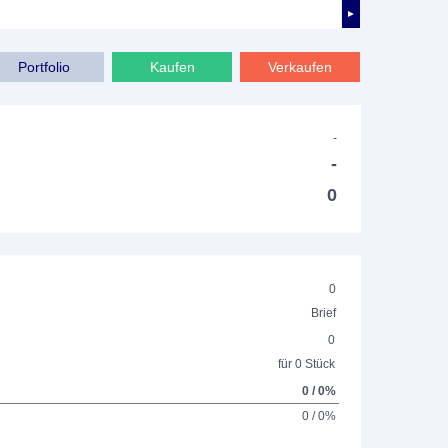
►
Portfolio
Kaufen
Verkaufen
-
-
0
0
Brief
0
für 0 Stück
0 / 0%
0 / 0%