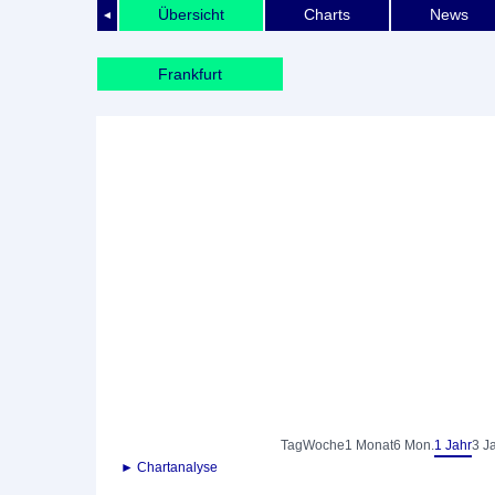
Übersicht
Charts
News
◄
Frankfurt
Tag
Woche
1 Monat
6 Mon.
1 Jahr
3 J
► Chartanalyse