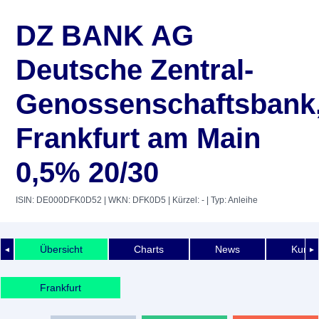
DZ BANK AG
Deutsche Zentral-
Genossenschaftsbank
Frankfurt am Main
0,5% 20/30
ISIN: DE000DFK0D52
| WKN: DFK0D5
| Kürzel: -
| Typ: Anleihe
Übersicht
Charts
News
Kurshi
◄
►
Frankfurt