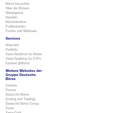
Börse besuchen
Über die Börsen
Wertpapiere
Handeln
Börsenlexikon
Publikationen
Events und Webinare
Services
Watchlist
Portfolio
Xetra Realtime für Aktien
Xetra Realtime für ETFs
Karriere @Börse
Weitere Websites der
Gruppe Deutsche
Börse
Karriere
Presse
Deutsche Börse
(Listing und Trading)
Deutsche Börse Group
Eurex
Xetra-Gold