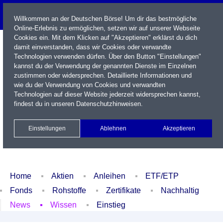
Willkommen an der Deutschen Börse! Um dir das bestmögliche
Online-Erlebnis zu ermöglichen, setzen wir auf unserer Webseite
Cookies ein. Mit dem Klicken auf "Akzeptieren" erklärst du dich
damit einverstanden, dass wir Cookies oder verwandte
Technologien verwenden dürfen. Über den Button "Einstellungen"
kannst du der Verwendung der genannten Dienste im Einzelnen
zustimmen oder widersprechen. Detaillierte Informationen und
wie du der Verwendung von Cookies und verwandten
Technologien auf dieser Website jederzeit widersprechen kannst,
Name / WKN / ISIN / Kürzel
findest du in unseren
Datenschutzhinweisen
.
Newsletter
Kontakt
English
Einstellungen
Ablehnen
Akzeptieren
Xetra Realtime
Watchlist
Portfolio
Login
Home
Aktien
Anleihen
ETF/ETP
Fonds
Rohstoffe
Zertifikate
Nachhaltig
News
Wissen
Einstieg