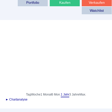
Portfolio
Kaufen
Verkaufen
Watchlist
Tag
Woche
1 Monat
6 Mon.
1 Jahr
3 Jahre
Max.
► Chartanalyse