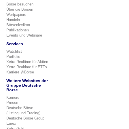
Börse besuchen
Über die Börsen
Wertpapiere
Handeln
Börsenlexikon
Publikationen
Events und Webinare
Services
Watchlist
Portfolio
Xetra Realtime für Aktien
Xetra Realtime für ETFs
Karriere @Börse
Weitere Websites der
Gruppe Deutsche
Börse
Karriere
Presse
Deutsche Börse
(Listing und Trading)
Deutsche Börse Group
Eurex
Xetra-Gold