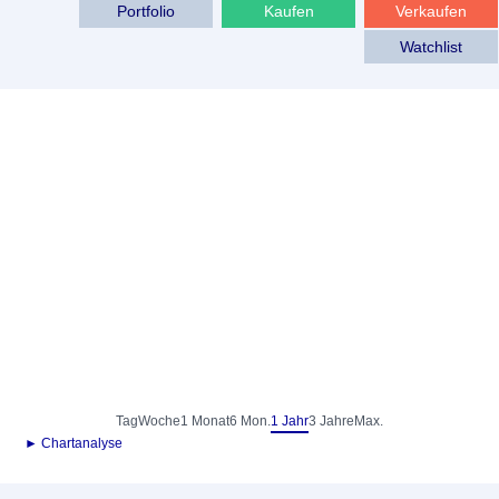
Portfolio
Kaufen
Verkaufen
Watchlist
Tag
Woche
1 Monat
6 Mon.
1 Jahr
3 Jahre
Max.
► Chartanalyse