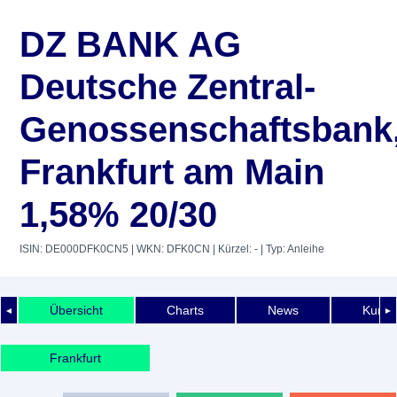
DZ BANK AG
Deutsche Zentral-
Genossenschaftsbank
Frankfurt am Main
1,58% 20/30
ISIN: DE000DFK0CN5
| WKN: DFK0CN
| Kürzel: -
| Typ: Anleihe
Übersicht
Charts
News
Kurshi
◄
►
Frankfurt