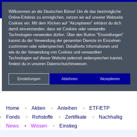
Willkommen an der Deutschen Börse! Um dir das bestmögliche
Online-Erlebnis zu ermöglichen, setzen wir auf unserer Webseite
Cookies ein. Mit dem Klicken auf "Akzeptieren" erklärst du dich
damit einverstanden, dass wir Cookies oder verwandte
Technologien verwenden dürfen. Über den Button "Einstellungen"
kannst du der Verwendung der genannten Dienste im Einzelnen
zustimmen oder widersprechen. Detaillierte Informationen und
wie du der Verwendung von Cookies und verwandten
Technologien auf dieser Website jederzeit widersprechen kannst,
Name / WKN / ISIN / Kürzel
findest du in unseren
Datenschutzhinweisen
.
Newsletter
Kontakt
English
Einstellungen
Ablehnen
Akzeptieren
Xetra Realtime
Watchlist
Portfolio
Login
Home
Aktien
Anleihen
ETF/ETP
Fonds
Rohstoffe
Zertifikate
Nachhaltig
News
Wissen
Einstieg