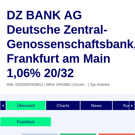
DZ BANK AG
Deutsche Zentral-
Genossenschaftsbank
Frankfurt am Main
1,06% 20/32
ISIN: DE000DFK0BG1
| WKN: DFK0BG
| Kürzel: -
| Typ: Anleihe
Übersicht
Charts
News
Kurshi
◄
►
Frankfurt