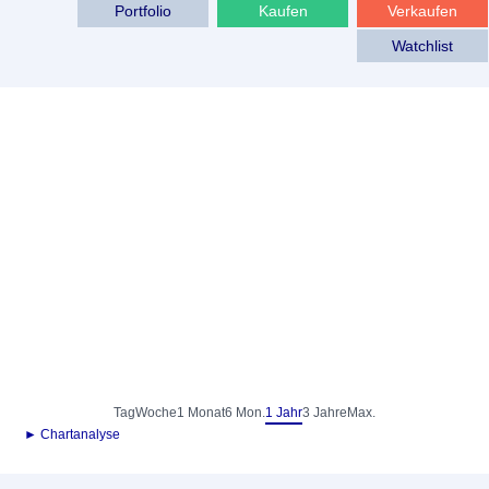
Portfolio
Kaufen
Verkaufen
Watchlist
Tag
Woche
1 Monat
6 Mon.
1 Jahr
3 Jahre
Max.
► Chartanalyse