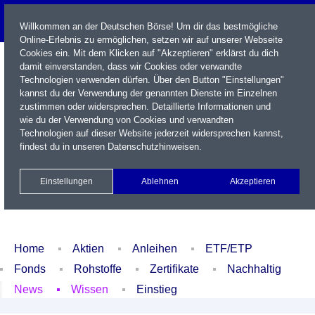
Willkommen an der Deutschen Börse! Um dir das bestmögliche
Online-Erlebnis zu ermöglichen, setzen wir auf unserer Webseite
Cookies ein. Mit dem Klicken auf "Akzeptieren" erklärst du dich
damit einverstanden, dass wir Cookies oder verwandte
Technologien verwenden dürfen. Über den Button "Einstellungen"
kannst du der Verwendung der genannten Dienste im Einzelnen
zustimmen oder widersprechen. Detaillierte Informationen und
wie du der Verwendung von Cookies und verwandten
Technologien auf dieser Website jederzeit widersprechen kannst,
Name / WKN / ISIN / Kürzel
findest du in unseren
Datenschutzhinweisen
.
Newsletter
Kontakt
English
Einstellungen
Ablehnen
Akzeptieren
Xetra Realtime
Watchlist
Portfolio
Login
Home
Aktien
Anleihen
ETF/ETP
Fonds
Rohstoffe
Zertifikate
Nachhaltig
News
Wissen
Einstieg