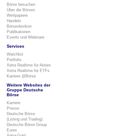
Börse besuchen
Über die Börsen
Wertpapiere
Handeln
Börsenlexikon
Publikationen
Events und Webinare
Services
Watchlist
Portfolio
Xetra Realtime für Aktien
Xetra Realtime für ETFs
Karriere @Börse
Weitere Websites der
Gruppe Deutsche
Börse
Karriere
Presse
Deutsche Börse
(Listing und Trading)
Deutsche Börse Group
Eurex
Xetra-Gold