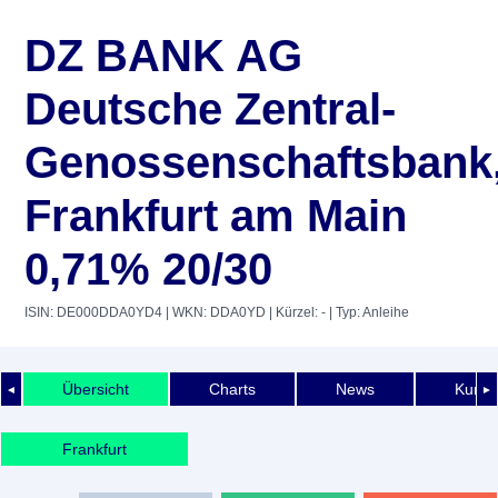
DZ BANK AG
Deutsche Zentral-
Genossenschaftsbank
Frankfurt am Main
0,71% 20/30
ISIN: DE000DDA0YD4
| WKN: DDA0YD
| Kürzel: -
| Typ: Anleihe
Übersicht
Charts
News
Kurshi
◄
►
Frankfurt