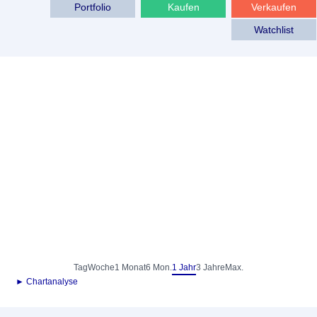
Portfolio
Kaufen
Verkaufen
Watchlist
Tag
Woche
1 Monat
6 Mon.
1 Jahr
3 Jahre
Max.
► Chartanalyse