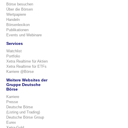
Börse besuchen
Über die Börsen
Wertpapiere
Handeln
Börsenlexikon
Publikationen
Events und Webinare
Services
Watchlist
Portfolio
Xetra Realtime für Aktien
Xetra Realtime für ETFs
Karriere @Börse
Weitere Websites der
Gruppe Deutsche
Börse
Karriere
Presse
Deutsche Börse
(Listing und Trading)
Deutsche Börse Group
Eurex
Xetra-Gold