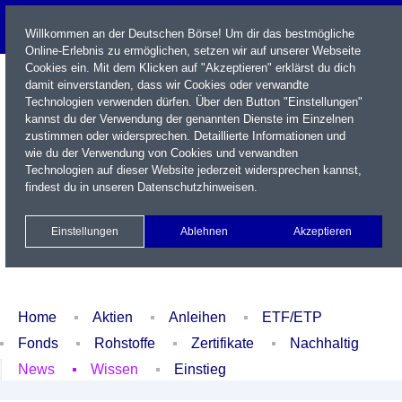
Willkommen an der Deutschen Börse! Um dir das bestmögliche
Online-Erlebnis zu ermöglichen, setzen wir auf unserer Webseite
Cookies ein. Mit dem Klicken auf "Akzeptieren" erklärst du dich
damit einverstanden, dass wir Cookies oder verwandte
Technologien verwenden dürfen. Über den Button "Einstellungen"
kannst du der Verwendung der genannten Dienste im Einzelnen
zustimmen oder widersprechen. Detaillierte Informationen und
wie du der Verwendung von Cookies und verwandten
Technologien auf dieser Website jederzeit widersprechen kannst,
Name / WKN / ISIN / Kürzel
findest du in unseren
Datenschutzhinweisen
.
Newsletter
Kontakt
English
Einstellungen
Ablehnen
Akzeptieren
Xetra Realtime
Watchlist
Portfolio
Login
Home
Aktien
Anleihen
ETF/ETP
Fonds
Rohstoffe
Zertifikate
Nachhaltig
News
Wissen
Einstieg