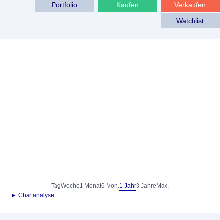
Portfolio
Kaufen
Verkaufen
Watchlist
Tag
Woche
1 Monat
6 Mon.
1 Jahr
3 Jahre
Max.
► Chartanalyse