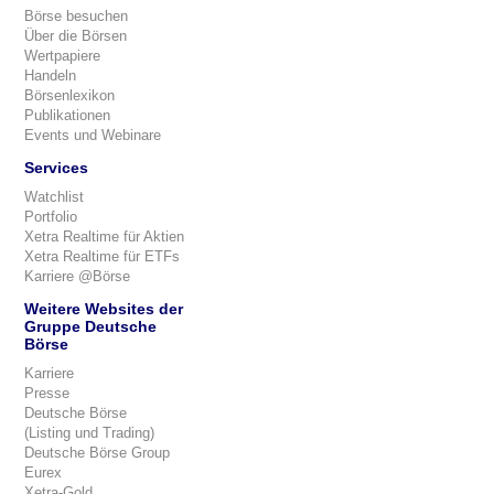
Börse besuchen
Über die Börsen
Wertpapiere
Handeln
Börsenlexikon
Publikationen
Events und Webinare
Services
Watchlist
Portfolio
Xetra Realtime für Aktien
Xetra Realtime für ETFs
Karriere @Börse
Weitere Websites der
Gruppe Deutsche
Börse
Karriere
Presse
Deutsche Börse
(Listing und Trading)
Deutsche Börse Group
Eurex
Xetra-Gold