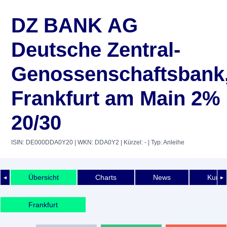
DZ BANK AG
Deutsche Zentral-
Genossenschaftsbank
Frankfurt am Main 2%
20/30
ISIN: DE000DDA0Y20
| WKN: DDA0Y2
| Kürzel: -
| Typ: Anleihe
Übersicht
Charts
News
Kurshi
◄
►
Frankfurt