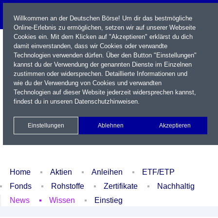
Willkommen an der Deutschen Börse! Um dir das bestmögliche
Online-Erlebnis zu ermöglichen, setzen wir auf unserer Webseite
Cookies ein. Mit dem Klicken auf "Akzeptieren" erklärst du dich
damit einverstanden, dass wir Cookies oder verwandte
Technologien verwenden dürfen. Über den Button "Einstellungen"
kannst du der Verwendung der genannten Dienste im Einzelnen
zustimmen oder widersprechen. Detaillierte Informationen und
wie du der Verwendung von Cookies und verwandten
Technologien auf dieser Website jederzeit widersprechen kannst,
Name / WKN / ISIN / Kürzel
findest du in unseren
Datenschutzhinweisen
.
Newsletter
Kontakt
English
Einstellungen
Ablehnen
Akzeptieren
Xetra Realtime
Watchlist
Portfolio
Login
Home
Aktien
Anleihen
ETF/ETP
Fonds
Rohstoffe
Zertifikate
Nachhaltig
News
Wissen
Einstieg