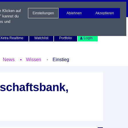
m Klicken auf
Einstellungen
Ablehnen
Akzeptieren
" kannst du
es und
Newsletter
Kontakt
English
Xetra Realtime
Watchlist
Portfolio
Login
News
Wissen
Einstieg
schaftsbank,