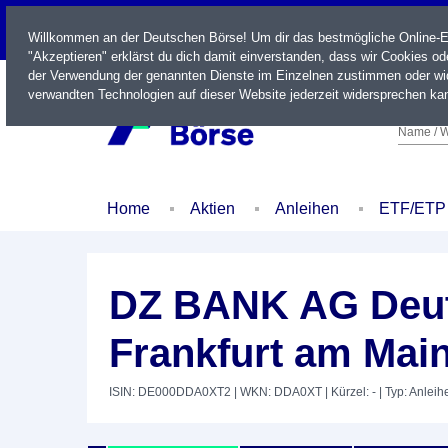
LIVE
Willkommen an der Deutschen Börse! Um dir das bestmögliche Online-Erl
"Akzeptieren" erklärst du dich damit einverstanden, dass wir Cookies o
der Verwendung der genannten Dienste im Einzelnen zustimmen oder wid
verwandten Technologien auf dieser Website jederzeit widersprechen kan
Name / W
Home
Aktien
Anleihen
ETF/ETP
DZ BANK AG Deut
Frankfurt am Main
ISIN: DE000DDA0XT2
| WKN: DDA0XT
| Kürzel: -
| Typ: Anleih