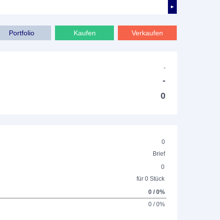
►
Portfolio
Kaufen
Verkaufen
-
-
0
0
Brief
0
für 0 Stück
0 / 0%
0 / 0%