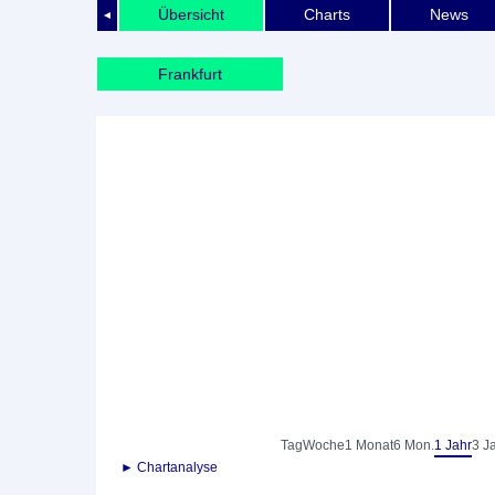
Übersicht
Charts
News
◄
Frankfurt
Tag
Woche
1 Monat
6 Mon.
1 Jahr
3 J
► Chartanalyse