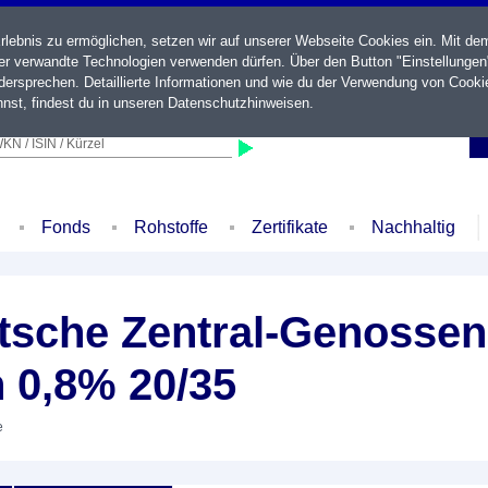
ebnis zu ermöglichen, setzen wir auf unserer Webseite Cookies ein. Mit de
der verwandte Technologien verwenden dürfen. Über den Button "Einstellungen
ersprechen. Detaillierte Informationen und wie du der Verwendung von Cooki
nst, findest du in unseren
Datenschutzhinweisen
.
KN / ISIN / Kürzel
Fonds
Rohstoffe
Zertifikate
Nachhaltig
sche Zentral-Genossen
 0,8% 20/35
e