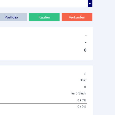
►
Portfolio
Kaufen
Verkaufen
-
-
0
0
Brief
0
für 0 Stück
0 / 0%
0 / 0%