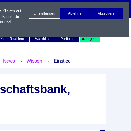
m Klicken auf
Einstellungen
Ablehnen
Akzeptieren
" kannst du
es und
Newsletter
Kontakt
English
Xetra Realtime
Watchlist
Portfolio
Login
News
Wissen
Einstieg
schaftsbank,