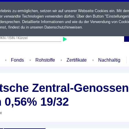
ebnis zu ermöglichen, setzen wir auf unserer Webseite Cookies ein. Mit de
der verwandte Technologien verwenden dürfen. Über den Button "Einstellungen
ersprechen. Detaillierte Informationen und wie du der Verwendung von Cooki
nst, findest du in unseren
Datenschutzhinweisen
.
KN / ISIN / Kürzel
Fonds
Rohstoffe
Zertifikate
Nachhaltig
sche Zentral-Genossen
 0,56% 19/32
he