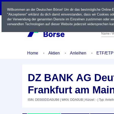
LIVE
Willkommen an der Deutschen Börse! Um dir das bestmögliche Online-Erl
"Akzeptieren" erklärst du dich damit einverstanden, dass wir Cookies o
der Verwendung der genannten Dienste im Einzelnen zustimmen oder wid
verwandten Technologien auf dieser Website jederzeit widersprechen kan
Name / W
Home
Aktien
Anleihen
ETF/ETP
DZ BANK AG Deut
Frankfurt am Main
ISIN: DE000DDA0UB6
| WKN: DDA0UB
| Kürzel: -
| Typ: Anlei