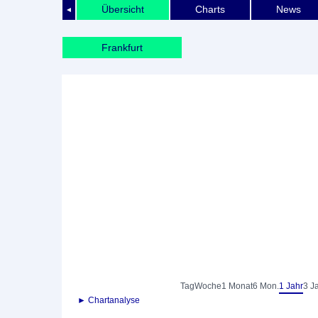
Übersicht
Charts
News
◄
Frankfurt
Tag
Woche
1 Monat
6 Mon.
1 Jahr
3 J
► Chartanalyse