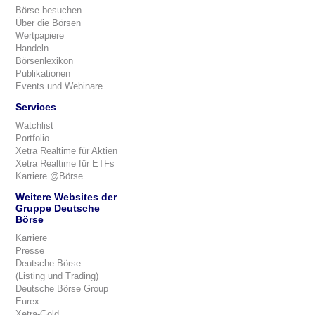
Börse besuchen
Über die Börsen
Wertpapiere
Handeln
Börsenlexikon
Publikationen
Events und Webinare
Services
Watchlist
Portfolio
Xetra Realtime für Aktien
Xetra Realtime für ETFs
Karriere @Börse
Weitere Websites der
Gruppe Deutsche
Börse
Karriere
Presse
Deutsche Börse
(Listing und Trading)
Deutsche Börse Group
Eurex
Xetra-Gold