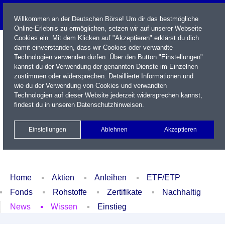
Willkommen an der Deutschen Börse! Um dir das bestmögliche
Online-Erlebnis zu ermöglichen, setzen wir auf unserer Webseite
Cookies ein. Mit dem Klicken auf "Akzeptieren" erklärst du dich
damit einverstanden, dass wir Cookies oder verwandte
Technologien verwenden dürfen. Über den Button "Einstellungen"
kannst du der Verwendung der genannten Dienste im Einzelnen
zustimmen oder widersprechen. Detaillierte Informationen und
wie du der Verwendung von Cookies und verwandten
Technologien auf dieser Website jederzeit widersprechen kannst,
Name / WKN / ISIN / Kürzel
findest du in unseren
Datenschutzhinweisen
.
Newsletter
Kontakt
English
Einstellungen
Ablehnen
Akzeptieren
Xetra Realtime
Watchlist
Portfolio
Login
Home
Aktien
Anleihen
ETF/ETP
Fonds
Rohstoffe
Zertifikate
Nachhaltig
News
Wissen
Einstieg