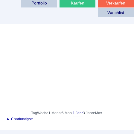
Portfolio
Kaufen
Verkaufen
Watchlist
Tag
Woche
1 Monat
6 Mon.
1 Jahr
3 Jahre
Max.
► Chartanalyse