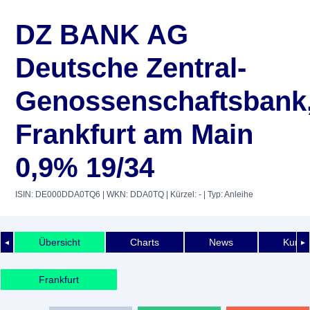
DZ BANK AG
Deutsche Zentral-
Genossenschaftsbank
Frankfurt am Main
0,9% 19/34
ISIN: DE000DDA0TQ6
| WKN: DDA0TQ
| Kürzel: -
| Typ: Anleihe
Übersicht
Charts
News
Kurshi
◄
►
Frankfurt