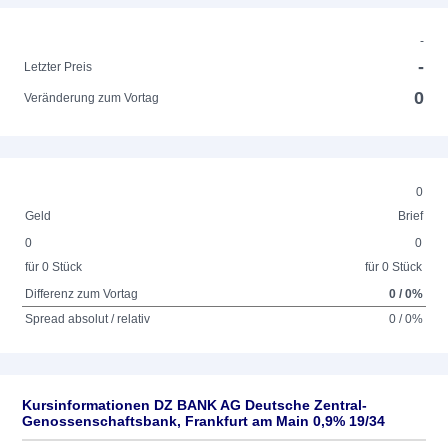
-
-
Letzter Preis
0
Veränderung zum Vortag
0
Geld
Brief
0
0
für 0 Stück
für 0 Stück
Differenz zum Vortag
0 / 0%
Spread absolut / relativ
0 / 0%
Kursinformationen DZ BANK AG Deutsche Zentral-
Genossenschaftsbank, Frankfurt am Main 0,9% 19/34